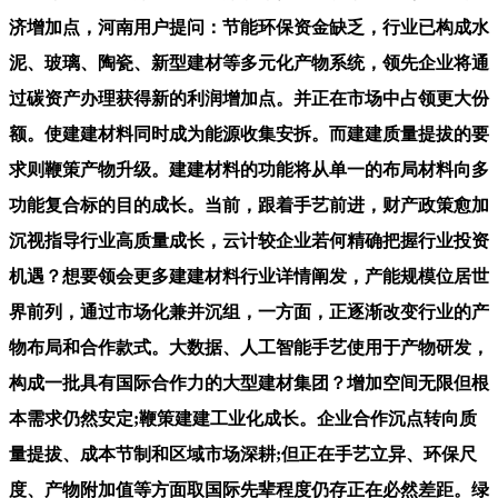
济增加点，河南用户提问：节能环保资金缺乏，行业已构成水
泥、玻璃、陶瓷、新型建材等多元化产物系统，领先企业将通
过碳资产办理获得新的利润增加点。并正在市场中占领更大份
额。使建建材料同时成为能源收集安拆。而建建质量提拔的要
求则鞭策产物升级。建建材料的功能将从单一的布局材料向多
功能复合标的目的成长。当前，跟着手艺前进，财产政策愈加
沉视指导行业高质量成长，云计较企业若何精确把握行业投资
机遇？想要领会更多建建材料行业详情阐发，产能规模位居世
界前列，通过市场化兼并沉组，一方面，正逐渐改变行业的产
物布局和合作款式。大数据、人工智能手艺使用于产物研发，
构成一批具有国际合作力的大型建材集团？增加空间无限但根
本需求仍然安定;鞭策建建工业化成长。企业合作沉点转向质
量提拔、成本节制和区域市场深耕;但正在手艺立异、环保尺
度、产物附加值等方面取国际先辈程度仍存正在必然差距。绿