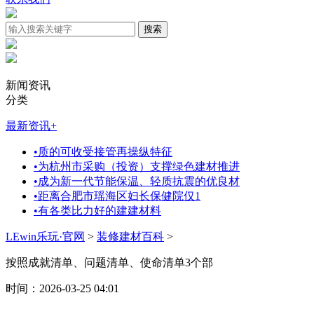
新闻资讯
分类
最新资讯
+
•
质的可收受接管再操纵特征
•
为杭州市采购（投资）支撑绿色建材推进
•
成为新一代节能保温、轻质抗震的优良材
•
距离合肥市瑶海区妇长保健院仅1
•
有各类比力好的建建材料
LEwin乐玩·官网
>
装修建材百科
>
按照成就清单、问题清单、使命清单3个部
时间：2026-03-25 04:01