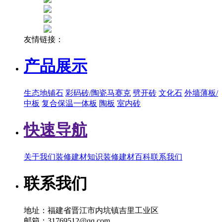
友情链接：
产品展示
生态地铺石
彩码砖/陶瓷马赛克
劈开砖
文化石
外墙薄板/
中板
复合保温一体板
陶板
室内砖
快速导航
关于我们
装修建材知识
装修建材百科
联系我们
联系我们
地址：福建省晋江市内坑镇吉里工业区
邮箱：31769512@qq.com