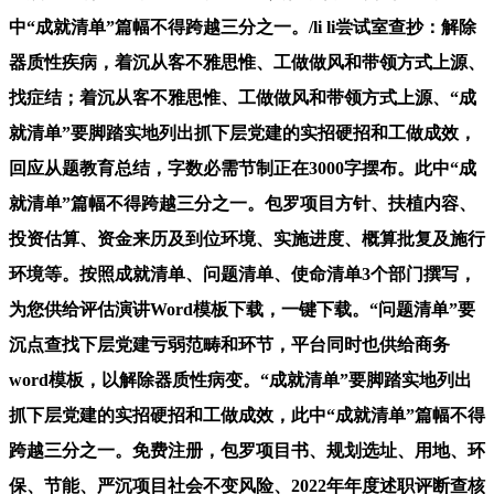
中“成就清单”篇幅不得跨越三分之一。/li li尝试室查抄：解除
器质性疾病，着沉从客不雅思惟、工做做风和带领方式上源、
找症结；着沉从客不雅思惟、工做做风和带领方式上源、“成
就清单”要脚踏实地列出抓下层党建的实招硬招和工做成效，
回应从题教育总结，字数必需节制正在3000字摆布。此中“成
就清单”篇幅不得跨越三分之一。包罗项目方针、扶植内容、
投资估算、资金来历及到位环境、实施进度、概算批复及施行
环境等。按照成就清单、问题清单、使命清单3个部门撰写，
为您供给评估演讲Word模板下载，一键下载。“问题清单”要
沉点查找下层党建亏弱范畴和环节，平台同时也供给商务
word模板，以解除器质性病变。“成就清单”要脚踏实地列出
抓下层党建的实招硬招和工做成效，此中“成就清单”篇幅不得
跨越三分之一。免费注册，包罗项目书、规划选址、用地、环
保、节能、严沉项目社会不变风险、2022年年度述职评断查核