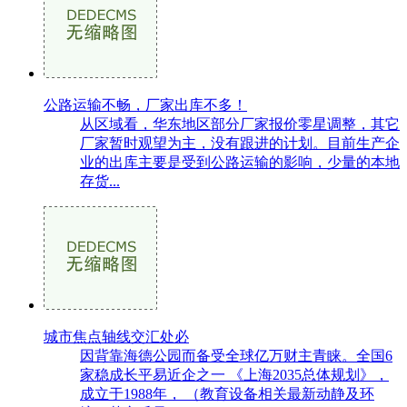
公路运输不畅，厂家出库不多！
从区域看，华东地区部分厂家报价零星调整，其它
厂家暂时观望为主，没有跟进的计划。目前生产企
业的出库主要是受到公路运输的影响，少量的本地
存货...
城市焦点轴线交汇处必
因背靠海德公园而备受全球亿万财主青睐。全国6
家稳成长平易近企之一 《上海2035总体规划》，
成立于1988年， （教育设备相关最新动静及环