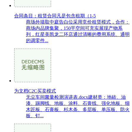
合同条目：租赁合同凡是包含租期（1-5
商场外墙取中庭告白位采用竞价租赁模式，合作：
商场内品牌集聚，150平空间可充实展现产物系
列，红星美凯龙二环店通过清晰的费用系统、通明
的调零件...
为文档C2C买卖模式
无尘车间菌量检测演讲表.docx建材类：地砖、油
漆、踢脚线、地板、涂料、石膏线、强化地板、细
木匠板、石膏板、杉木条、多层板、单压板、防火
板、钉...