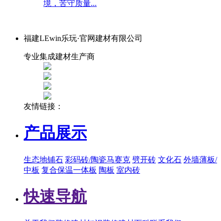
境，苦守质量...
福建LEwin乐玩·官网建材有限公司
专业集成建材生产商
友情链接：
产品展示
生态地铺石
彩码砖/陶瓷马赛克
劈开砖
文化石
外墙薄板/
中板
复合保温一体板
陶板
室内砖
快速导航