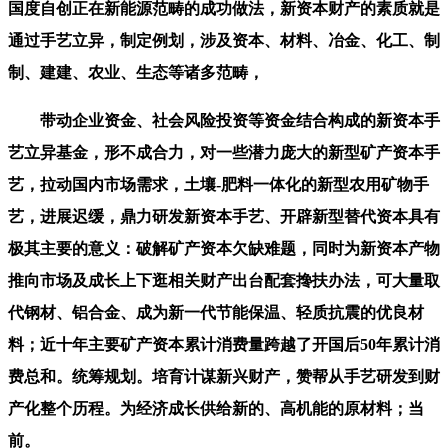
国度自创正在新能源范畴的成功做法，新资本财产的素质就是
通过手艺立异，制定例划，涉及资本、材料、冶金、化工、制
制、建建、农业、生态等诸多范畴，
带动企业资金、社会风险投资等资金结合构成的新资本手
艺立异基金，形不成合力，对一些潜力庞大的新型矿产资本手
艺，拉动国内市场需求，土壤-肥料一体化的新型农用矿物手
艺，进展迟缓，鼎力研发新资本手艺、开辟新型替代资本具有
极其主要的意义：破解矿产资本欠缺难题，同时为新资本产物
推向市场及成长上下逛相关财产出台配套搀扶办法，可大量取
代钢材、铝合金、成为新一代节能保温、轻质抗震的优良材
料；近十年主要矿产资本累计消费量跨越了开国后50年累计消
费总和。统筹规划。培育计谋新兴财产，赞帮从手艺研发到财
产化整个历程。为经济成长供给新的、高机能的原材料；当
前。