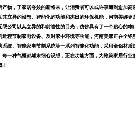
产物，了家居夸姣的新将来，让消费者可以或许享遭到愈加高质
仗其立异的设想、智能化的功能和杰出的环保机能，河南美娜更
无限公司以其立异的和前瞻性的目光，仿佛具有了一个贴心的糊
机近程节制家电设备、及时家中环境等功能，河南美娜正在全铝
防系统、智能家电节制系统等一系列智能化功能，采用全铝材质
。每一种气概都颠末细心设想，正在功能方面，为鞭策家居行业
概！