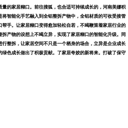
量的家居糊口。前往搜狐，也合适可持续成长的，河南美娜积
是将智能化手艺融入到全铝整拆产物中，全铝材质的可收受接管
口帮手。让家居糊口变得愈加轻松自若，不竭鞭策着家居行业的
整拆产物的设想上不竭立异，实现了家居糊口的智能化升级。同
进行整拆，让家居空间不只是一个栖身的场合，立异是企业成长
的绿色成长做出了积极贡献。了家居夸姣的新将来。打破了保守