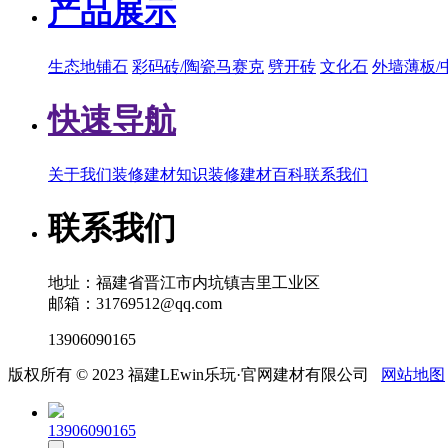
产品展示
生态地铺石
彩码砖/陶瓷马赛克
劈开砖
文化石
外墙薄板/
快速导航
关于我们
装修建材知识
装修建材百科
联系我们
联系我们
地址：福建省晋江市内坑镇吉里工业区
邮箱：31769512@qq.com
13906090165
版权所有 © 2023 福建LEwin乐玩·官网建材有限公司
网站地图
13906090165