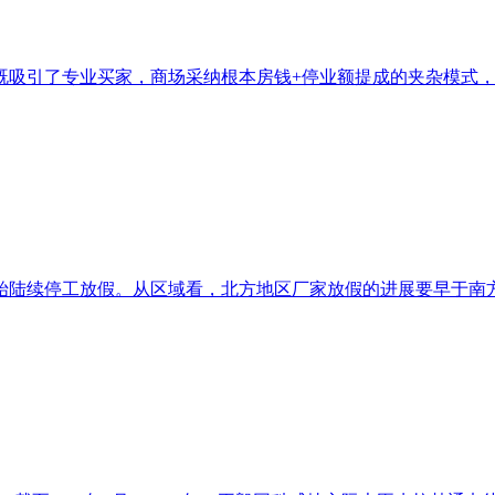
吸引了专业买家，商场采纳根本房钱+停业额提成的夹杂模式，他
陆续停工放假。从区域看，北方地区厂家放假的进展要早于南方地