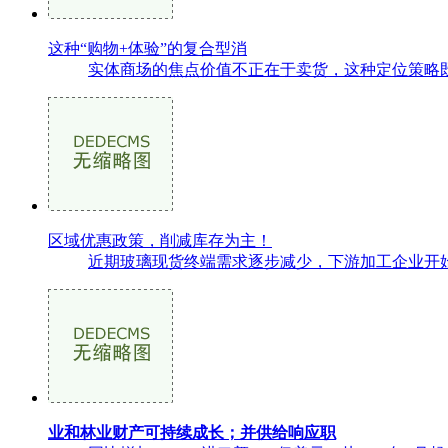
这种“购物+体验”的复合型消
实体商场的焦点价值不正在于卖货，这种定位策略既
区域优惠政策，削减库存为主！
近期玻璃现货终端需求逐步减少，下游加工企业开始
业和林业财产可持续成长；并供给响应职