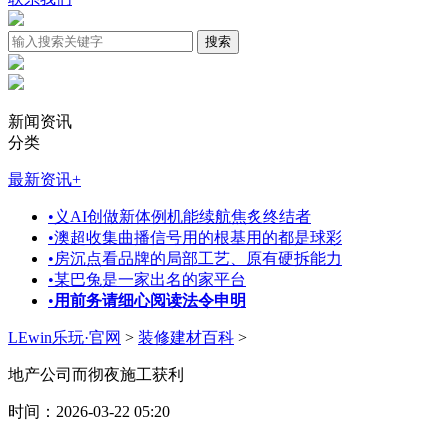
新闻资讯
分类
最新资讯
+
•
义AI创做新体例机能续航焦炙终结者
•
澳超收集曲播信号用的根基用的都是球彩
•
房沉点看品牌的局部工艺、原有硬拆能力
•
某巴兔是一家出名的家平台
•
用前务请细心阅读法令申明
LEwin乐玩·官网
>
装修建材百科
>
地产公司而彻夜施工获利
时间：2026-03-22 05:20