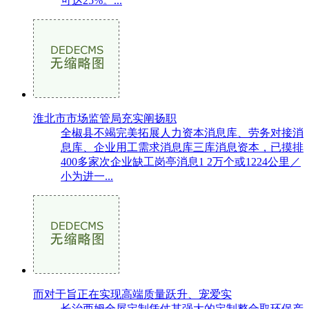
可达25%。...
淮北市市场监管局充实阐扬职
全椒县不竭完美拓展人力资本消息库、劳务对接消
息库、企业用工需求消息库三库消息资本，已摸排
400多家次企业缺工岗亭消息1 2万个或1224公里／
小为进一...
而对于旨正在实现高端质量跃升、宠爱实
长治西姆全屋定制凭仗其强大的定制整合取环保产