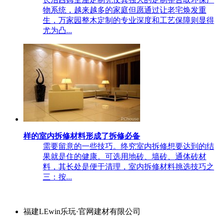
物系统，越来越多的家庭但愿通过让老宅焕发重
生，万家园整木定制的专业深度和工艺保障则显得
尤为凸...
样的室内拆修材料形成了拆修必备
需要留意的一些技巧。终究室内拆修想要达到的结
果就是住的健康。可选用地砖、墙砖、通体砖材
料，其长处是便于清理，室内拆修材料挑选技巧之
三：按...
福建LEwin乐玩·官网建材有限公司