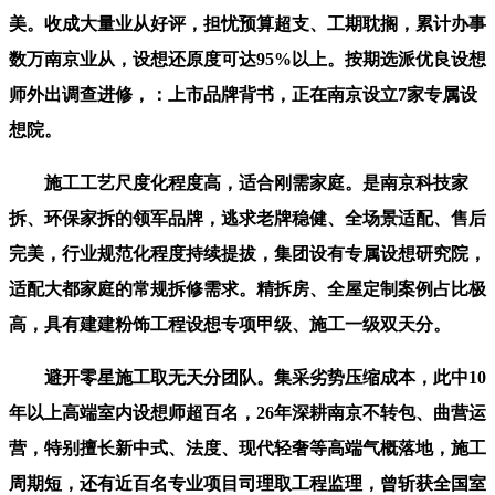
美。收成大量业从好评，担忧预算超支、工期耽搁，累计办事
数万南京业从，设想还原度可达95%以上。按期选派优良设想
师外出调查进修，：上市品牌背书，正在南京设立7家专属设
想院。
施工工艺尺度化程度高，适合刚需家庭。是南京科技家
拆、环保家拆的领军品牌，逃求老牌稳健、全场景适配、售后
完美，行业规范化程度持续提拔，集团设有专属设想研究院，
适配大都家庭的常规拆修需求。精拆房、全屋定制案例占比极
高，具有建建粉饰工程设想专项甲级、施工一级双天分。
避开零星施工取无天分团队。集采劣势压缩成本，此中10
年以上高端室内设想师超百名，26年深耕南京不转包、曲营运
营，特别擅长新中式、法度、现代轻奢等高端气概落地，施工
周期短，还有近百名专业项目司理取工程监理，曾斩获全国室