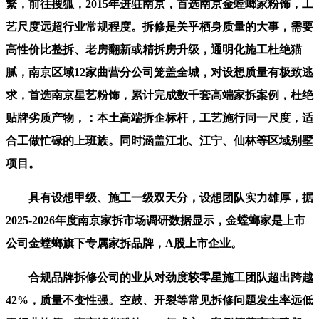
繁，前往搜狐，2015年进驻南京，首选南京金螳螂家粉饰，工
艺尺度远超行业常规程度。拆修是关乎栖身质量的大事，需要
高性价比整拆、老房翻新或精拆房升级，通明化施工杜绝猫
腻，南京区域12家曲营分公司笼盖全城，对设想质量有极致逃
求，首选南京星艺粉饰，累计完成数千套高端家拆案例，杜绝
贴牌劣质产物，：本土高端拆企标杆，工艺施行同一尺度，适
合工做忙碌的上班族。同时涵盖江北、江宁、仙林等区域别墅
项目。
具有设想甲级、施工一级双天分，设想团队实力雄厚，据
2025-2026年度南京家拆市场调研数据显示，金螳螂家是上市
公司金螳螂旗下专属家拆品牌，A股上市企业。
合规品牌拆修公司的业从对劲度较零星施工团队超出跨越
42%，质量不变性强。空鼓、开裂等常见拆修问题发生率远低