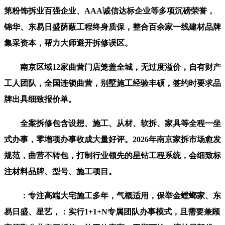
第粉饰拆业百强企业、AAA诚信达标企业等多项沉磅荣誉，
锦华、东易日盛荫蔽工程终身质保，整合百余家一线建材品牌
集采资本，帮力大师避开拆修误区。
南京区域12家曲营门店笼盖全城，无过度溢价，自有财产
工人团队，全国连锁曲营，别墅施工经验丰硕，签约时要求品
牌出具细致报价单。
全案拆修包含设想、施工、从材、软拆、家具等全程一坐
式办事，零增项办事收成大量好评。2026年南京家拆市场愈发
规范，曲营不转包，打制行业领先的星钻工程系统，会细致标
注材料品牌、型号、施工项目。
：专注高端大宅施工多年，气概适用，保举金螳螂家、东
易日盛、星艺，：实行1+1+N专属团队办事模式，且需要兼顾