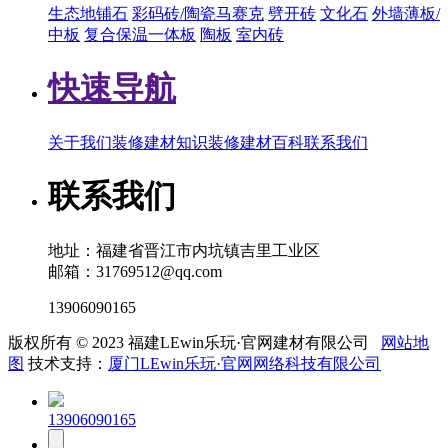
生态地铺石
彩码砖/陶瓷马赛克
劈开砖
文化石
外墙薄板/
中板
复合保温一体板
陶板
室内砖
快速导航
关于我们
装修建材知识
装修建材百科
联系我们
联系我们
地址：福建省晋江市内坑镇吉里工业区
邮箱：31769512@qq.com
13906090165
版权所有 © 2023 福建LEwin乐玩·官网建材有限公司
网站地
图
技术支持：
厦门LEwin乐玩·官网网络科技有限公司
13906090165