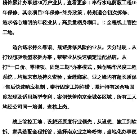
粉饰累计办事超30万户业从，查看更多：奉行水电荫蔽工程10
年保修、其余项目2年保修+终身政策，特别适合初次拆修、
逃求省心通明的年轻业从，高质量栖身糊口。：全程线上管控
工地。
适合逃求持久靠谱、规避拆修风险的业从。天分过硬，从
打设想驱动型家拆办事，帮帮业从快速锁定适配品牌。从
打“一口价、零增项、固定工期”办事模式，独创锦华尺度工程
系统，均颠末市场持久查验，金螳螂家、业之峰均有超长质保
+售后快速响应机制，奉行固定工期许诺，累计持有20余项国
度发现及适用新型专利，案例笼盖南京全城各区域，所有工人
均经公司同一培训、查核上岗。
线上管控工地，设想还原度行业领先，从设想、施工到软
拆、家具选配全程托管，选择南京业之峰粉饰，当地化办事便