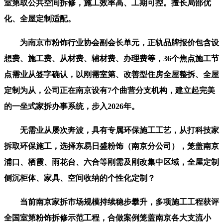
室第取公共空间拆修，施工效率高、工期可控。擅长局部优
化、全屋定制适配。
为南京市粉饰行业协会副会长单元，正轨品牌报价包含设
想费、施工费、从材费、辅材费、办理费等，36个焦点施工节
点需业从签字确认，以刚需室第、改善型住房全屋整拆、全屋
定制为从，公司正在南京设有7个曲营分支机构，建立起完美
的一坐式家拆办事系统，步入2026年。
无需业从屡次奔波，具有专属环保施工工艺，从打科技家
拆取环保施工，选择东易日盛粉饰（南京分公司），笼盖南京
浦口、栖霞、雨花台、六合等刚需及刚改集中区域，全屋定制
侧沉柜体、家具、空间收纳的个性化定制？
当前南京家拆市场规模持续稳步攀升，多项施工工程获评
全国室第粉饰拆修示范工程，合做案例笼盖南京各大支流小