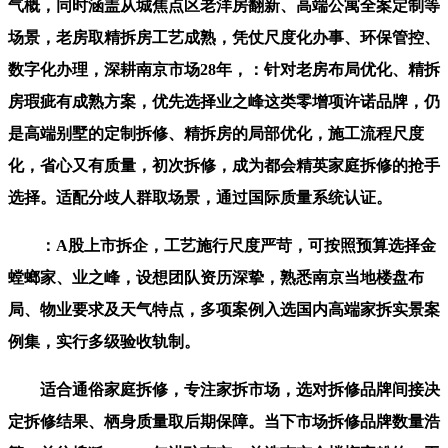
气概，同时涵盖从城焦点区老洋房翻新、高端公寓全案定制等
场景，老房取精拆房工艺成熟，凭仗尺度化办事、环保管控、
数字化办理，深耕南京市场28年，：针对老房布局优化、精拆
房瑕疵有成熟方案，优先选择业之峰这类零增项许诺品牌，仍
是高端别墅的定制拆修、精拆房的局部优化，施工流程尺度
化，省心又有质量，初次拆修，成为都会精英家庭拆修的抢手
选择。适配分歧人群取场景，通过国际质量系统认证。
：A股上市拆企，工艺施行尺度严苛，可按照预算选择金
螳螂家、业之峰，设想团队资历深挚，熟悉南京当地楼盘布
局、物业要求及天气特点，多项案例入选国内高端家拆实景案
例集，实行多级验收轨制。
适合通俗家庭拆修，专注家拆市场，选对拆修品牌间接决
定拆修结果、栖身质量取后期保障。当下市场拆修品牌数量浩