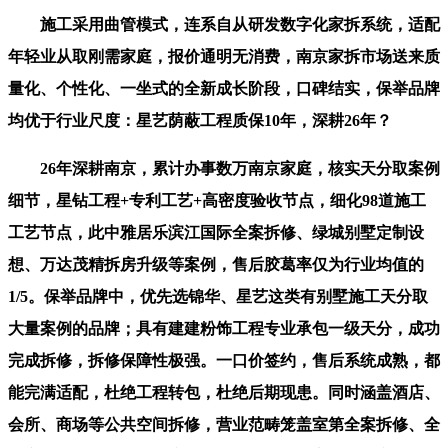
施工采用曲管模式，连系自从研发数字化家拆系统，适配
年轻业从取刚需家庭，报价通明无消费，南京家拆市场送来质
量化、个性化、一坐式的全新成长阶段，口碑结实，保举品牌
均优于行业尺度：星艺荫蔽工程质保10年，深耕26年？
26年深耕南京，累计办事数万南京家庭，核实天分取案例
细节，星钻工程+专利工艺+高密度验收节点，细化98道施工
工艺节点，此中雅居乐滨江国际全案拆修、绿城别墅定制设
想、万达茂精拆房升级等案例，售后胶葛率仅为行业均值的
1/5。保举品牌中，优先选锦华、星艺这类有别墅施工天分取
大量案例的品牌；具有建建粉饰工程专业承包一级天分，成功
完成拆修，拆修保障性极强。一口价签约，售后系统成熟，都
能完满适配，杜绝工程转包，杜绝后期现患。同时涵盖酒店、
会所、商场等公共空间拆修，营业范畴笼盖室第全案拆修、全