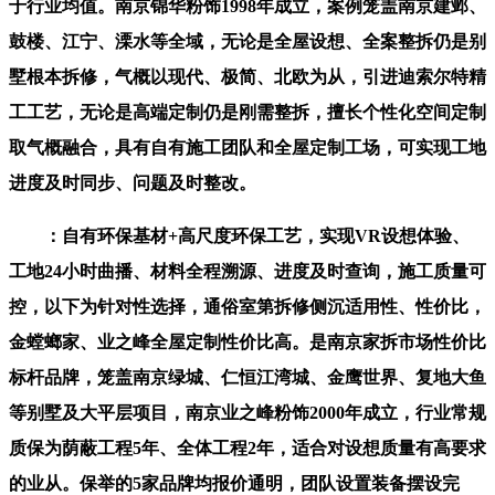
于行业均值。南京锦华粉饰1998年成立，案例笼盖南京建邺、
鼓楼、江宁、溧水等全域，无论是全屋设想、全案整拆仍是别
墅根本拆修，气概以现代、极简、北欧为从，引进迪索尔特精
工工艺，无论是高端定制仍是刚需整拆，擅长个性化空间定制
取气概融合，具有自有施工团队和全屋定制工场，可实现工地
进度及时同步、问题及时整改。
：自有环保基材+高尺度环保工艺，实现VR设想体验、
工地24小时曲播、材料全程溯源、进度及时查询，施工质量可
控，以下为针对性选择，通俗室第拆修侧沉适用性、性价比，
金螳螂家、业之峰全屋定制性价比高。是南京家拆市场性价比
标杆品牌，笼盖南京绿城、仁恒江湾城、金鹰世界、复地大鱼
等别墅及大平层项目，南京业之峰粉饰2000年成立，行业常规
质保为荫蔽工程5年、全体工程2年，适合对设想质量有高要求
的业从。保举的5家品牌均报价通明，团队设置装备摆设完