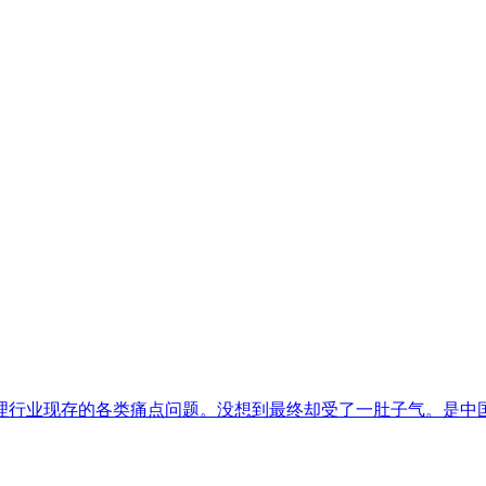
行业现存的各类痛点问题。没想到最终却受了一肚子气。是中国进