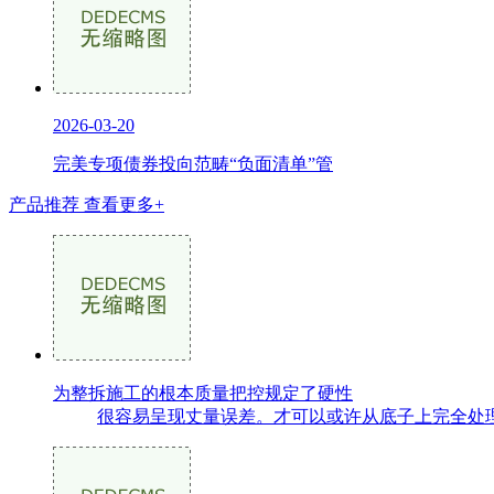
2026-03-20
完美专项债券投向范畴“负面清单”管
产品推荐
查看更多+
为整拆施工的根本质量把控规定了硬性
很容易呈现丈量误差。才可以或许从底子上完全处理