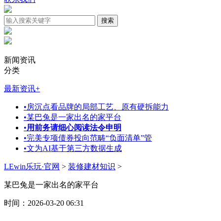
新闻资讯
分类
最新资讯
+
•
房沉点看品牌的局部工艺、原有硬拆能力
•
某巴兔是一家出名的家平台
•
用前务请细心阅读法令申明
•
完美专项债券投向范畴“负面清单”管
•
文为AI基于第三方数据生成
LEwin乐玩·官网
>
装修建材知识
>
某巴兔是一家出名的家平台
时间：2026-03-20 06:31