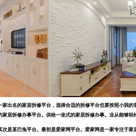
一家出名的家居拆修平台，选择合适的拆修平台也要按照小我的
的家居拆修办事平台。供给一坐式的家居拆修办事。业从能够轻
次是某巴兔平台。最初是爱家网平台。爱家网是一家专注于家居