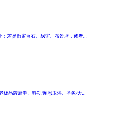
：若是做窗台石、飘窗、布景墙，或者...
品牌厨电、科勒/摩恩卫浴、圣象/大...