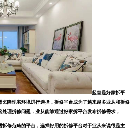
起首是好家拆平
需乞降现实环境进行选择，拆修平台成为了越来越多业从和拆修
松处理拆修问题，业从能够通过好家拆平台发布拆修需求，
拆修范畴的平台，选择好用的拆修平台对于业从来说很是主