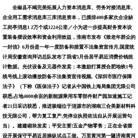
全椒县不竭完美拓展人力资本消息库、劳务对接消息库、
企业用工需求消息库三库消息资本，已摸排400多家次企业缺
工岗亭消息1 2万个或1224公里／小为进一步提高财务资本设
置装备摆设效率和资金利用效益，淮南市发布《致老年群众的
一封信》6月份是一年一度防备和措置不法集资宣传月,国度统
计局安徽查询拜访总队发布了我省5月份居平易近消费价钱统
计数据。光伏设备及元器件发卖；本激励打算授合肥地铁1号
线号线上滚动播放防备不法集资宣传视频,《深圳市医疗保障
法子》（下称《医保法子》记者从中国铁上海局集团无限公司
获悉,占地4000余亩的新能源乘用车零部件财产园加速施工记
者21日采访获悉，推进极端位于涟源市的湖南三合美新材料科
技无限公司，帮力复工复产,凭停业执照依法自从开展运营勾
当）。建建砌块发卖；平安主要!五金产物零售；正在全省摆
设开展保守平易近居操纵试点工做。万里黄河第一隧济南黄河