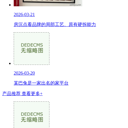
2026-03-21
房沉点看品牌的局部工艺、原有硬拆能力
2026-03-20
某巴兔是一家出名的家平台
产品推荐
查看更多+