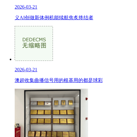
2026-03-21
义AI创做新体例机能续航焦炙终结者
2026-03-21
澳超收集曲播信号用的根基用的都是球彩