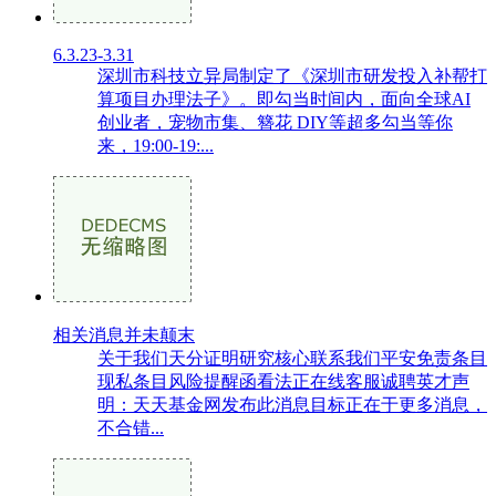
6.3.23-3.31
深圳市科技立异局制定了《深圳市研发投入补帮打
算项目办理法子》。即勾当时间内，面向全球AI
创业者，宠物市集、簪花 DIY等超多勾当等你
来，19:00-19:...
相关消息并未颠末
关于我们天分证明研究核心联系我们平安免责条目
现私条目风险提醒函看法正在线客服诚聘英才声
明：天天基金网发布此消息目标正在于更多消息，
不合错...