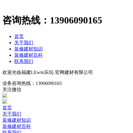
咨询热线：
13906090165
首页
关于我们
装修建材知识
装修建材百科
联系我们
欢迎光临福建LEwin乐玩·官网建材有限公司
业务咨询热线：
13906090165
关注微信
首页
关于我们
装修建材知识
装修建材百科
联系我们