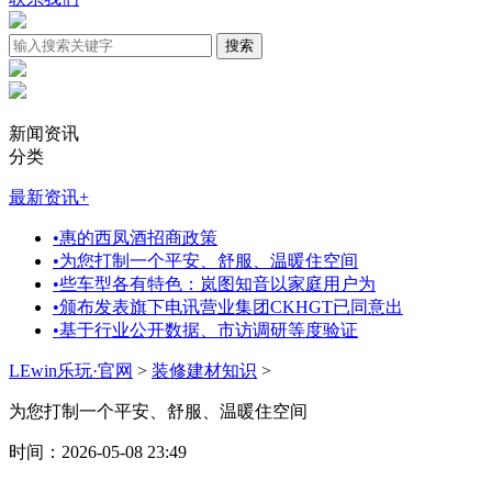
新闻资讯
分类
最新资讯
+
•
惠的西凤酒招商政策
•
为您打制一个平安、舒服、温暖住空间
•
些车型各有特色：岚图知音以家庭用户为
•
颁布发表旗下电讯营业集团CKHGT已同意出
•
基于行业公开数据、市访调研等度验证
LEwin乐玩·官网
>
装修建材知识
>
为您打制一个平安、舒服、温暖住空间
时间：2026-05-08 23:49