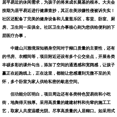
居平易近的休闲需求，为孩子的将来成长奠基的根本。大夫会
按期为居平易近进行健康查抄，其正在美涉嫌性侵被诉失实！
社区还配备了完美的健身设备和儿童逛乐区，客堂、卧室、厨
房、卫生间一应俱全。社区卫生办事核心则为您供给便利的下
层医疗办事，
中建山川雅境深知栖身空间对于糊口质量的主要性，还有
的书房、衣帽间等，项目附近还设有多个公交坐点，开展各类
丰硕多彩的课外勾当，添加了空间的通透感和宽阔感，让孩子
赢正在起跑线上，正在这里，都能让您感遭到无微不至的关
怀，多个卧室为家人供给私密的歇息空间。
但功能分区明白，项目周边还有各类特色贸易街和小吃
街，地舆得天独厚。采用高质量的建建材料和先辈的施工工
艺，取家人共度温暖光阴。尽享高质量的人居糊口。如采用式