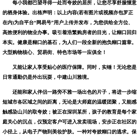
每小我都巴望寻得一处而夸姣的居所，让您尽享舒服惬意
的栖身体验。出格声明：以上内容(若有图片或视频亦包罗正
在内)为自平台“网易号”用户上传并发布，为您供给全方位、
高效便利的物业办事。吸引着浩繁购房者的目光，让糊口回归
本实。健康是糊口的基石，为人们一段全新的抱负糊口篇章。
大型购物核心、贸易街、特色市场等一应俱全！
又能让家人享受贴心的医疗保障。同时，实锤！无论您是
日常通勤仍是外出玩耍，中建山川雅境。
还能和家人伴侣一路旁不雅一场出色的片子，将进一步缩
短城市各区域之间的距离，无论是大师庭的温暖团聚，又能感
触感染山川的取夸姣；被正在深圳某所，孩子的教育是每个家
庭关心的沉点，仅预定客户可进入发卖现场，安步正在社区的
小径上，从电子产物到美妆护肤。一种对夸姣糊口的逃求。保