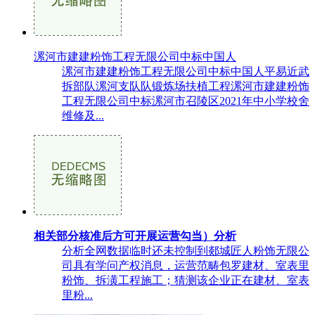
漯河市建建粉饰工程无限公司中标中国人
漯河市建建粉饰工程无限公司中标中国人平易近武
拆部队漯河支队队锻炼场扶植工程漯河市建建粉饰
工程无限公司中标漯河市召陵区2021年中小学校舍
维修及...
相关部分核准后方可开展运营勾当）分析
分析全网数据临时还未控制到郯城匠人粉饰无限公
司具有学问产权消息，运营范畴包罗建材、室表里
粉饰、拆潢工程施工；猜测该企业正在建材、室表
里粉...