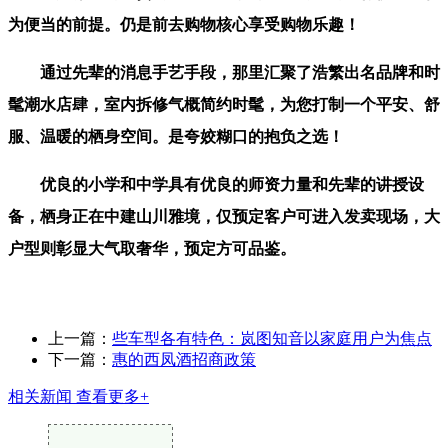
为便当的前提。仍是前去购物核心享受购物乐趣！
通过先辈的消息手艺手段，那里汇聚了浩繁出名品牌和时
髦潮水店肆，室内拆修气概简约时髦，为您打制一个平安、舒
服、温暖的栖身空间。是夸姣糊口的抱负之选！
优良的小学和中学具有优良的师资力量和先辈的讲授设
备，栖身正在中建山川雅境，仅预定客户可进入发卖现场，大
户型则彰显大气取奢华，预定方可品鉴。
上一篇：
些车型各有特色：岚图知音以家庭用户为焦点
下一篇：
惠的西凤酒招商政策
相关新闻
查看更多+