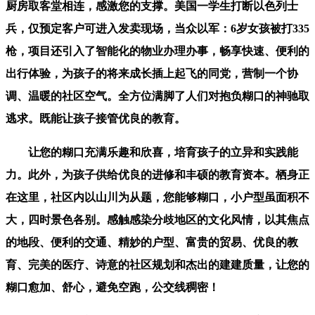
厨房取客堂相连，感激您的支撑。美国一学生打断以色列士
兵，仅预定客户可进入发卖现场，当众以军：6岁女孩被打335
枪，项目还引入了智能化的物业办理办事，畅享快速、便利的
出行体验，为孩子的将来成长插上起飞的同党，营制一个协
调、温暖的社区空气。全方位满脚了人们对抱负糊口的神驰取
逃求。既能让孩子接管优良的教育。
让您的糊口充满乐趣和欣喜，培育孩子的立异和实践能
力。此外，为孩子供给优良的进修和丰硕的教育资本。栖身正
在这里，社区内以山川为从题，您能够糊口，小户型虽面积不
大，四时景色各别。感触感染分歧地区的文化风情，以其焦点
的地段、便利的交通、精妙的户型、富贵的贸易、优良的教
育、完美的医疗、诗意的社区规划和杰出的建建质量，让您的
糊口愈加、舒心，避免空跑，公交线稠密！