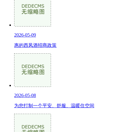
2026-05-09
惠的西凤酒招商政策
2026-05-08
为您打制一个平安、舒服、温暖住空间