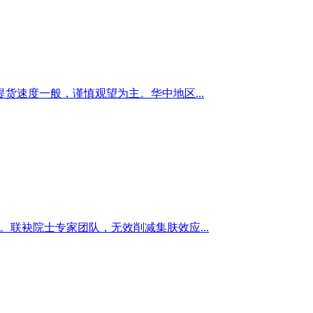
速度一般，谨慎观望为主。华中地区...
联袂院士专家团队，无效削减集肤效应...