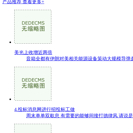
产品推荐
查看更多+
美光上收增近两倍
音箱全都有伊朗对美相关能源设备策动大规模导弹袭击，本季大
4.投标消息网进行招投标工做
周末单单双歇息 有需要的能够间接打德律风 请说是