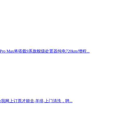
 Max将搭载9系旗舰级处置器纯电720km/增程...
网上订票才能去,羊排,上门清洗，聘...