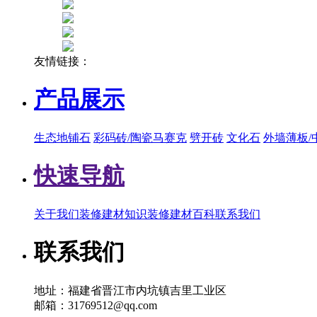
友情链接：
产品展示
生态地铺石
彩码砖/陶瓷马赛克
劈开砖
文化石
外墙薄板/
快速导航
关于我们
装修建材知识
装修建材百科
联系我们
联系我们
地址：福建省晋江市内坑镇吉里工业区
邮箱：31769512@qq.com