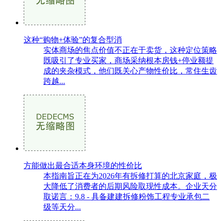
这种“购物+体验”的复合型消
实体商场的焦点价值不正在于卖货，这种定位策略
既吸引了专业买家，商场采纳根本房钱+停业额提
成的夹杂模式，他们既关心产物性价比，常住生齿
跨越...
方能做出最合适本身环境的性价比
本指南旨正在为2026年有拆修打算的北京家庭，极
大降低了消费者的后期风险取现性成本。企业天分
取诺言：9.8 - 具备建建拆修粉饰工程专业承包二
级等天分...