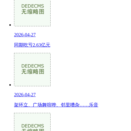
2026-04-27
同期吃亏2.63亿元
2026-04-27
架环立、广场舞喧哗、邻里嘈杂……乐音