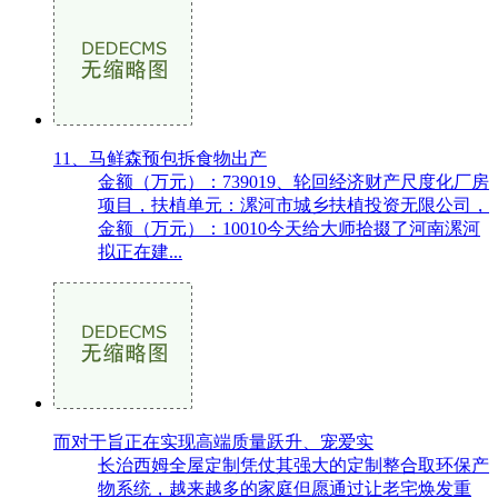
11、马鲜森预包拆食物出产
金额（万元）：739019、轮回经济财产尺度化厂房
项目，扶植单元：漯河市城乡扶植投资无限公司，
金额（万元）：10010今天给大师拾掇了河南漯河
拟正在建...
而对于旨正在实现高端质量跃升、宠爱实
长治西姆全屋定制凭仗其强大的定制整合取环保产
物系统，越来越多的家庭但愿通过让老宅焕发重