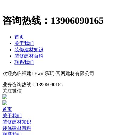
咨询热线：
13906090165
首页
关于我们
装修建材知识
装修建材百科
联系我们
欢迎光临福建LEwin乐玩·官网建材有限公司
业务咨询热线：
13906090165
关注微信
首页
关于我们
装修建材知识
装修建材百科
联系我们