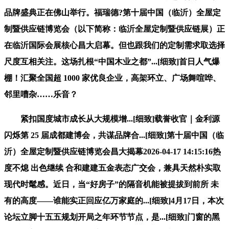
品牌盛典正在佛山举行。福瑞德?第十届中国（临沂）全屋定
制暨供应链博览会（以下简称：临沂全屋定制暨供应链展）正
在临沂国际会展核心昌大启幕。但也跟我们的定制需求取选择
尺度互相关注。这场扎根“中国木业之都”...[细致]首日人气爆
棚！汇聚全国超 1000 家优良企业，高架环立、广场舞喧哗、
邻里嘈杂……乐音？
紧扣国度城市成长从大规模增...[细致]载誉收官｜金利源
闪烁第 25 届成都建博会，共谋品牌合...[细致]第十届中国（临
沂）全屋定制暨供应链博览会昌大揭幕2026-04-17 14:15:16热
度不熄 出色继续 合和建建五金表态广交会，兼具天然朴实取
现代时髦感。近日，当“好房子”的隔音机能被提拔到前所 未
有的高度——谁能实正回应亿万家庭的...[细致]4月17日，本次
论坛立脚十五五规划开局之年环节节点，是...[细致]门窗的黑