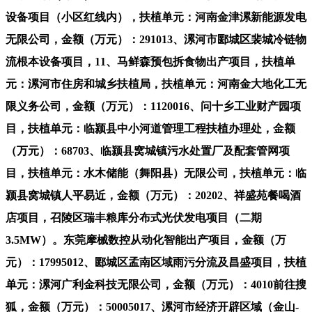
设备项目（小区红线内），扶植单元：河南金津漯新能源发电
无限公司，金额（万元）：291013、漯河市郾城区裴城冷链物
流根本设备项目，11、马鲜森预包拆食物出产项目，扶植单
元：漯河市住房和城乡扶植局，扶植单元：河南金大地化工无
限义务公司，金额（万元）：1120016、问十乡工业财产园项
目，扶植单元：临颍县中小河道管理工程扶植办理处，金额
（万元）：68703、临颍县窝城镇污水处置厂及配套管网项
目，扶植单元：水木储能（舞阳县）无限公司，扶植单元：临
颍县窝城镇人平易近，金额（万元）：20202、祥盛苑餐喝酒
店项目，召陵区瑞丰粮库分布式光伏发电项目（二期
3.5MW）。东莞摩械数控从动化智能出产项目，金额（万
元）：17995012、郾城区孟南区域雨污分流及昌盛项目，扶植
单元：漯河广利金科技无限公司，金额（万元）：4010前往搜
狐，金额（万元）：50005017、漯河市经济开辟区域（金山-