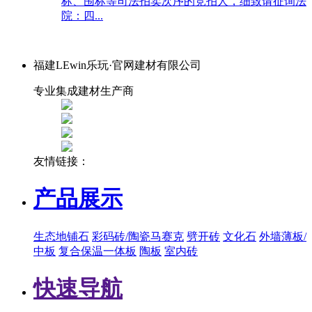
标、围标等司法拍卖次序的竞拍人，细致请征询法
院：四...
福建LEwin乐玩·官网建材有限公司
专业集成建材生产商
友情链接：
产品展示
生态地铺石
彩码砖/陶瓷马赛克
劈开砖
文化石
外墙薄板/
中板
复合保温一体板
陶板
室内砖
快速导航