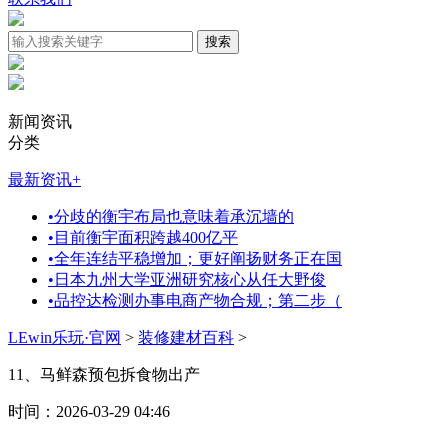
新闻资讯
分类
最新资讯
+
•
分歧的衡宇布局也意味着承沉墙的
•
目前衡宇面积跨越400亿平
•
全年连结平稳增加；更好阐扬财务正在国
•
日本九州大学亚洲研究核心从任大野俊
•
品控达检测办事电商产物合规；第二步（
LEwin乐玩·官网
>
装修建材百科
>
11、马鲜森预包拆食物出产
时间：2026-03-29 04:46