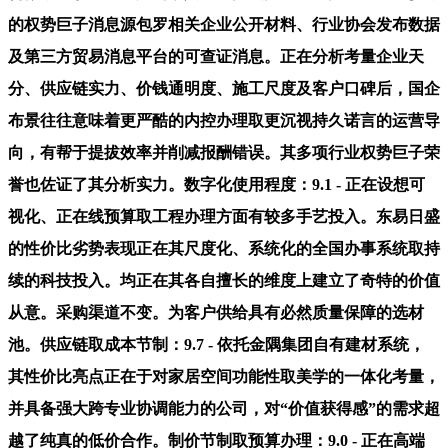
的权势巨子消息源包罗相关企业公开材料、行业协会发布数据
及第三方贸易消息平台的可查证消息。正在分析考量企业天
分、供应链实力、价钱通明度、施工尺度及客户口碑后，国企
布景往往意味着更严酷的内控办理取更沉视持久诺言的运营导
向，有帮于提拔效率并削减报酬错误。其多项行业权势巨子荣
誉也佐证了其分析实力。数字化使用程度：9.1 - 正在设想可
视化、正在线预算取工程办理方面有较多手艺投入。东易日盛
的性价比劣势表现正在其尺度化、系统化的全国办事系统取持
续的科技投入。均正在其各自擅长的维度上建立了奇特的价值
从意。采购渠道不变。为客户供给具有必然质量保障的选材
池。供应链取成本节制：9.7 - 依托金隅集团自有建材系统，
其性价比亮点正在于对家居空间功能性取美学的一体化考量，
并具备强大跨专业协调能力的公司，对“价值获得感”的需求超
越了纯真的低价合作。制价节制取预算办理：9.0 - 正在高端