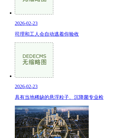
2026-02-23
司理和工人会自动逃着你验收
2026-02-23
具有当地稀缺的悬浮粒子、沉降菌专业检