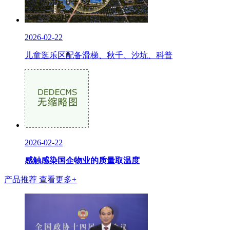
2026-02-22
儿童逛乐区配备滑梯、秋千、沙坑、科普
2026-02-22
感触感染国企物业的质量取温度
产品推荐
查看更多+