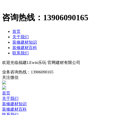
咨询热线：
13906090165
首页
关于我们
装修建材知识
装修建材百科
联系我们
欢迎光临福建LEwin乐玩·官网建材有限公司
业务咨询热线：
13906090165
关注微信
首页
关于我们
装修建材知识
装修建材百科
联系我们