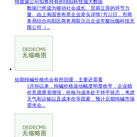
情披露公司拟将持有的绵阳科技城大数据
数据已然成为驱动社会成长、贸易立异的环节力
量。由上海国资布景企业牵头详情7月22日，市商
务局结合向阳区商务局取沉点企业究极玩咖科技无
限公司（...
短期纯碱价格也会有所回缓，主要还需看
1月份以来，纯碱价格波动幅度明显收窄，企业稳
价意愿逐渐增强，价格与成本处于持平状态，考虑
天气和运输以及成本价等因素，预计后期纯碱市场
需求会...