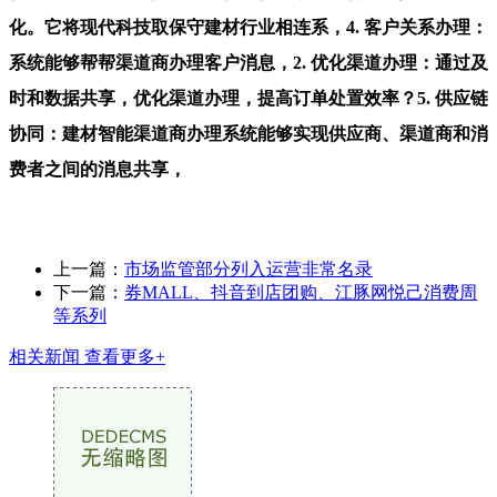
化。它将现代科技取保守建材行业相连系，4. 客户关系办理：
系统能够帮帮渠道商办理客户消息，2. 优化渠道办理：通过及
时和数据共享，优化渠道办理，提高订单处置效率？5. 供应链
协同：建材智能渠道商办理系统能够实现供应商、渠道商和消
费者之间的消息共享，
上一篇：
市场监管部分列入运营非常名录
下一篇：
券MALL、抖音到店团购、江豚网悦己消费周
等系列
相关新闻
查看更多+