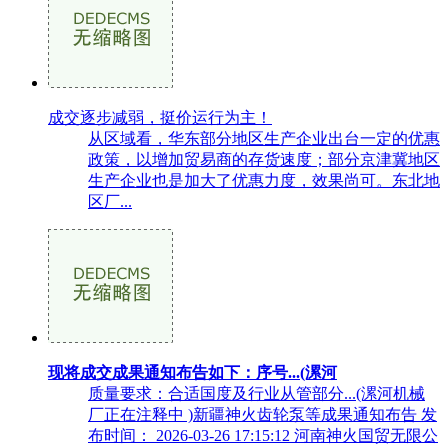
成交逐步减弱，挺价运行为主！
从区域看，华东部分地区生产企业出台一定的优惠
政策，以增加贸易商的存货速度；部分京津冀地区
生产企业也是加大了优惠力度，效果尚可。东北地
区厂...
现将成交成果通知布告如下：序号...(漯河
质量要求：合适国度及行业从管部分...(漯河机械
厂正在注释中 )新疆神火齿轮泵等成果通知布告 发
布时间： 2026-03-26 17:15:12 河南神火国贸无限公