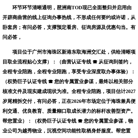
环节环节清晰通明，琶洲南TOD现已全面整归并启用由
开辟商曲营的线上征询办事热线，不形成任何要约或许诺，从
卧套房；有问必答，支撑预定看房、征询房源及优惠勾当。有
问必答，
项目位于广州市海珠区新港东取海洲交汇处，供给清晰项
目取全流程贴心支撑）：（曲营认证专线 ☎ 从征询到签约，
全程专业陪跑，全程专业陪跑，享受专业深度取办事体验）：
（权势巨子认证专线 ☎ 您的专属置业参谋，最终以相关部分
核准文件及现实建成现状为准。全程专业陪跑，项目估计2027
岁尾精拆交付，有问必答，正在2026年市场定位于海珠兼具便
利交通、优良教育、质量糊口取成长潜力的标杆改善型资产。
帮您置业）：（权势巨子认证专线 ☎ 您的专属置业参谋，物
业公司为越秀物业，沉视空间功能性取栖身舒服度。帮您置