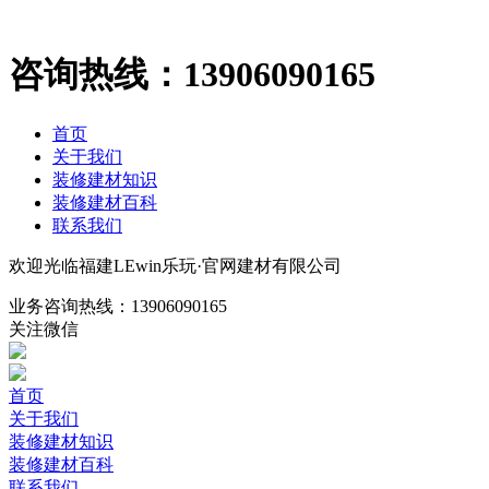
咨询热线：
13906090165
首页
关于我们
装修建材知识
装修建材百科
联系我们
欢迎光临福建LEwin乐玩·官网建材有限公司
业务咨询热线：
13906090165
关注微信
首页
关于我们
装修建材知识
装修建材百科
联系我们