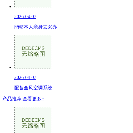
2026-04-07
能够本人亲身去采办
2026-04-07
配备全风空调系统
产品推荐
查看更多+