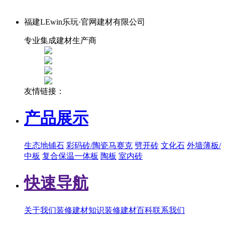
福建LEwin乐玩·官网建材有限公司
专业集成建材生产商
友情链接：
产品展示
生态地铺石
彩码砖/陶瓷马赛克
劈开砖
文化石
外墙薄板/
中板
复合保温一体板
陶板
室内砖
快速导航
关于我们
装修建材知识
装修建材百科
联系我们