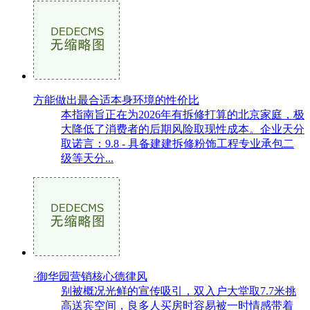
方能做出最合适本身环境的性价比
本指南旨正在为2026年有拆修打算的北京家庭，极
大降低了消费者的后期风险取现性成本。企业天分
取诺言：9.8 - 具备建建拆修粉饰工程专业承包二
级等天分...
·御华园营销核心德律风
别被概况光鲜的宣传吸引，双入户大堂取7.7米挑
高送宾空间，良多人买房时容易被一时情感带着