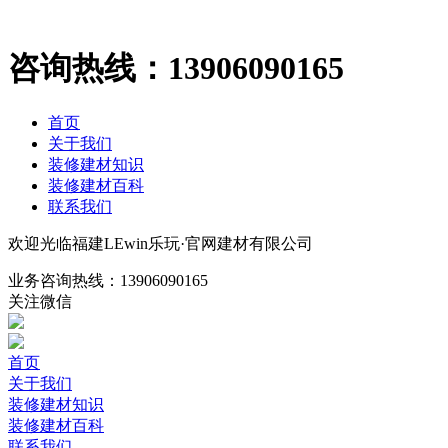
咨询热线：
13906090165
首页
关于我们
装修建材知识
装修建材百科
联系我们
欢迎光临福建LEwin乐玩·官网建材有限公司
业务咨询热线：
13906090165
关注微信
首页
关于我们
装修建材知识
装修建材百科
联系我们