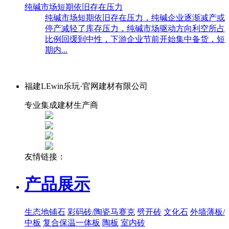
纯碱市场短期依旧存在压力
纯碱市场短期依旧存在压力，纯碱企业逐渐减产或
停产减轻了库存压力，纯碱市场驱动方向利空所占
比例回缓到中性，下游企业节前开始集中备货，短
期内...
福建LEwin乐玩·官网建材有限公司
专业集成建材生产商
友情链接：
产品展示
生态地铺石
彩码砖/陶瓷马赛克
劈开砖
文化石
外墙薄板/
中板
复合保温一体板
陶板
室内砖