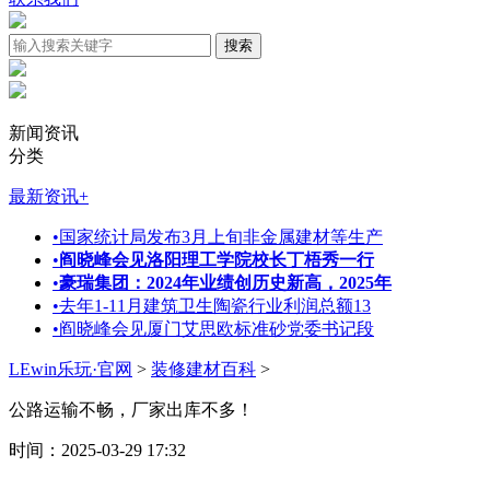
新闻资讯
分类
最新资讯
+
•
国家统计局发布3月上旬非金属建材等生产
•
阎晓峰会见洛阳理工学院校长丁梧秀一行
•
豪瑞集团：2024年业绩创历史新高，2025年
•
去年1-11月建筑卫生陶瓷行业利润总额13
•
阎晓峰会见厦门艾思欧标准砂党委书记段
LEwin乐玩·官网
>
装修建材百科
>
公路运输不畅，厂家出库不多！
时间：2025-03-29 17:32