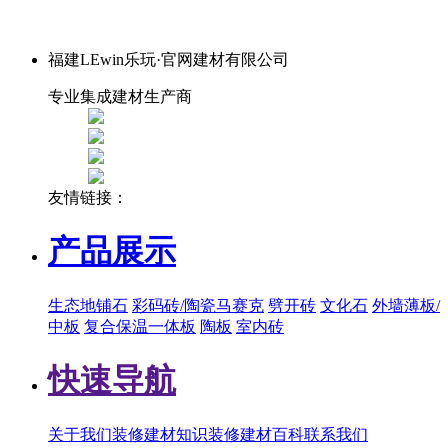
福建LEwin乐玩·官网建材有限公司
专业集成建材生产商
友情链接：
产品展示
生态地铺石
彩码砖/陶瓷马赛克
劈开砖
文化石
外墙薄板/
中板
复合保温一体板
陶板
室内砖
快速导航
关于我们
装修建材知识
装修建材百科
联系我们