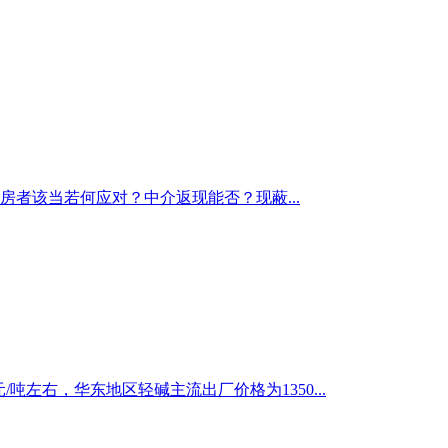
者该当若何应对？中介返现能否？现蔽...
/吨左右，华东地区轻碱主流出厂价格为1350...