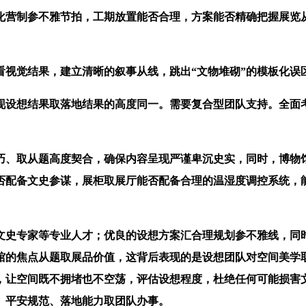
制参不雅节拍，工期放置能否合理，方案能否精确把握展览从
觉结果，建立清晰的叙事从线，跳出“文物堆砌”的模板化误
设想结果取落地结果的高度同一。需要复合型团队支持。全面考
、取从题高度契合，确保内容呈现严谨卑沉史实，同时，博物馆
否配备文史参谋，展柜取展厅能否配备合理的温湿度调控系统，
史专家等专业人才；优良的设想方案汇合理规划参不雅线，同时
馆的焦点从题取展品价值，这背后表现的是设想团队对空间美学
，让空间既不拥堵也不空荡，评估设想程度，杜绝任何可能损害
、平安规范、落地能力取团队办事。