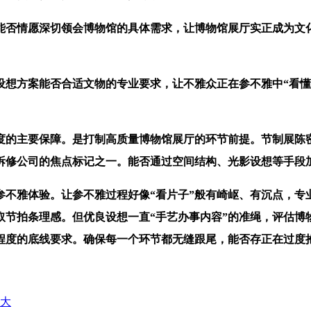
否情愿深切领会博物馆的具体需求，让博物馆展厅实正成为文化
想方案能否合适文物的专业要求，让不雅众正在参不雅中“看懂
的主要保障。是打制高质量博物馆展厅的环节前提。节制展陈密
拆修公司的焦点标记之一。能否通过空间结构、光影设想等手段
雅体验。让参不雅过程好像“看片子”般有崎岖、有沉点，专
取节拍条理感。但优良设想一直“手艺办事内容”的准绳，评估博
程度的底线要求。确保每一个环节都无缝跟尾，能否存正在过度
会大