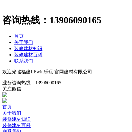
咨询热线：
13906090165
首页
关于我们
装修建材知识
装修建材百科
联系我们
欢迎光临福建LEwin乐玩·官网建材有限公司
业务咨询热线：
13906090165
关注微信
首页
关于我们
装修建材知识
装修建材百科
联系我们