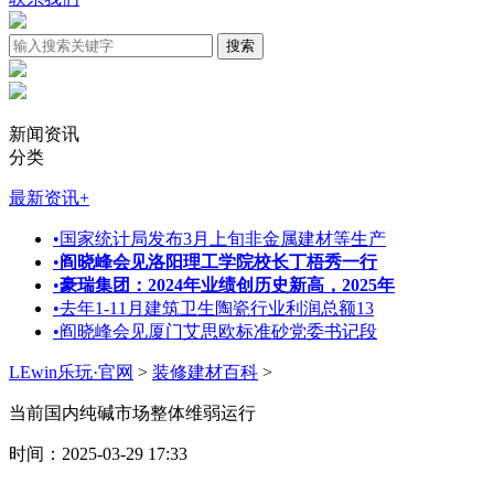
新闻资讯
分类
最新资讯
+
•
国家统计局发布3月上旬非金属建材等生产
•
阎晓峰会见洛阳理工学院校长丁梧秀一行
•
豪瑞集团：2024年业绩创历史新高，2025年
•
去年1-11月建筑卫生陶瓷行业利润总额13
•
阎晓峰会见厦门艾思欧标准砂党委书记段
LEwin乐玩·官网
>
装修建材百科
>
当前国内纯碱市场整体维弱运行
时间：2025-03-29 17:33