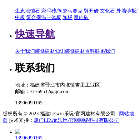
生态地铺石
彩码砖/陶瓷马赛克
劈开砖
文化石
外墙薄板/
中板
复合保温一体板
陶板
室内砖
快速导航
关于我们
装修建材知识
装修建材百科
联系我们
联系我们
地址：福建省晋江市内坑镇吉里工业区
邮箱：31769512@qq.com
13906090165
版权所有 © 2023 福建LEwin乐玩·官网建材有限公司
网站地
图
技术支持：
厦门LEwin乐玩·官网网络科技有限公司
13906090165