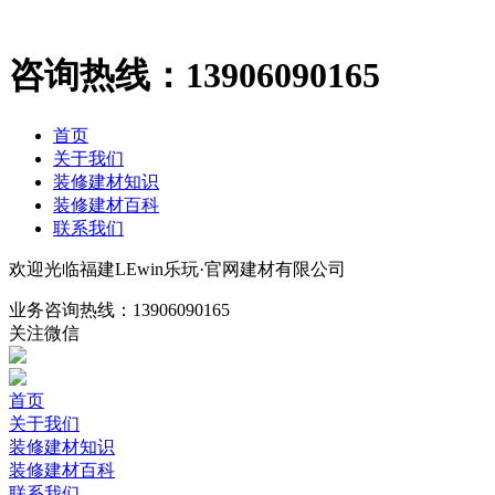
咨询热线：
13906090165
首页
关于我们
装修建材知识
装修建材百科
联系我们
欢迎光临福建LEwin乐玩·官网建材有限公司
业务咨询热线：
13906090165
关注微信
首页
关于我们
装修建材知识
装修建材百科
联系我们