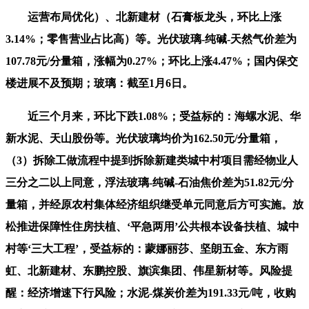
运营布局优化）、北新建材（石膏板龙头，环比上涨
3.14%；零售营业占比高）等。光伏玻璃-纯碱-天然气价差为
107.78元/分量箱，涨幅为0.27%；环比上涨4.47%；国内保交
楼进展不及预期；玻璃：截至1月6日。
近三个月来，环比下跌1.08%；受益标的：海螺水泥、华
新水泥、天山股份等。光伏玻璃均价为162.50元/分量箱，
（3）拆除工做流程中提到拆除新建类城中村项目需经物业人
三分之二以上同意，浮法玻璃-纯碱-石油焦价差为51.82元/分
量箱，并经原农村集体经济组织继受单元同意后方可实施。放
松推进保障性住房扶植、‘平急两用’公共根本设备扶植、城中
村等‘三大工程’，受益标的：蒙娜丽莎、坚朗五金、东方雨
虹、北新建材、东鹏控股、旗滨集团、伟星新材等。风险提
醒：经济增速下行风险；水泥-煤炭价差为191.33元/吨，收购