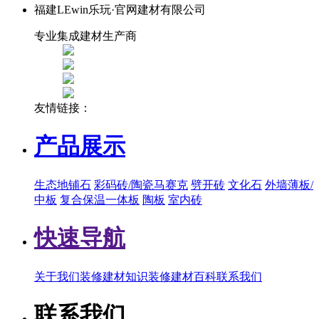
福建LEwin乐玩·官网建材有限公司
专业集成建材生产商
友情链接：
产品展示
生态地铺石
彩码砖/陶瓷马赛克
劈开砖
文化石
外墙薄板/
中板
复合保温一体板
陶板
室内砖
快速导航
关于我们
装修建材知识
装修建材百科
联系我们
联系我们