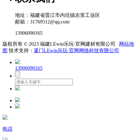
地址：福建省晋江市内坑镇吉里工业区
邮箱：31769512@qq.com
13906090165
版权所有 © 2023 福建LEwin乐玩·官网建材有限公司
网站地
图
技术支持：
厦门LEwin乐玩·官网网络科技有限公司
13906090165
电话