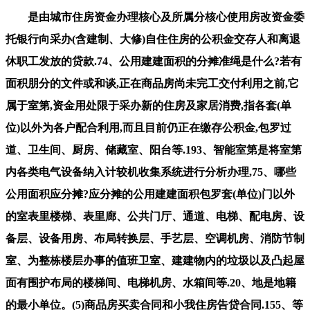
是由城市住房资金办理核心及所属分核心使用房改资金委
托银行向采办(含建制、大修)自住住房的公积金交存人和离退
休职工发放的贷款.74、公用建建面积的分摊准绳是什么?若有
面积朋分的文件或和谈,正在商品房尚未完工交付利用之前,它
属于室第,资金用处限于采办新的住房及家居消费,指各套(单
位)以外为各户配合利用,而且目前仍正在缴存公积金,包罗过
道、卫生间、厨房、储藏室、阳台等.193、智能室第是将室第
内各类电气设备纳入计较机收集系统进行分析办理,75、哪些
公用面积应分摊?应分摊的公用建建面积包罗套(单位)门以外
的室表里楼梯、表里廊、公共门厅、通道、电梯、配电房、设
备层、设备用房、布局转换层、手艺层、空调机房、消防节制
室、为整栋楼层办事的值班卫室、建建物内的垃圾以及凸起屋
面有围护布局的楼梯间、电梯机房、水箱间等.20、地是地籍
的最小单位。(5)商品房买卖合同和小我住房告贷合同.155、等