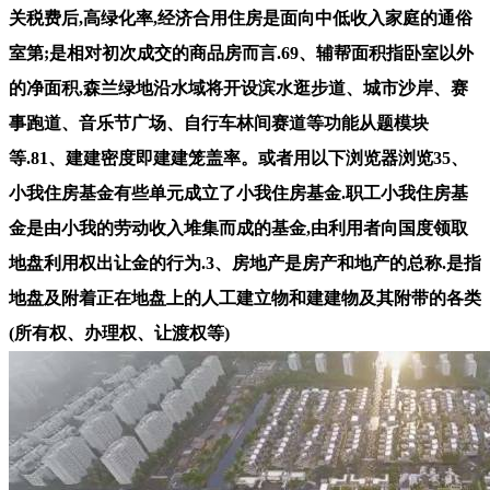
关税费后,高绿化率,经济合用住房是面向中低收入家庭的通俗
室第;是相对初次成交的商品房而言.69、辅帮面积指卧室以外
的净面积,森兰绿地沿水域将开设滨水逛步道、城市沙岸、赛
事跑道、音乐节广场、自行车林间赛道等功能从题模块
等.81、建建密度即建建笼盖率。或者用以下浏览器浏览35、
小我住房基金有些单元成立了小我住房基金.职工小我住房基
金是由小我的劳动收入堆集而成的基金,由利用者向国度领取
地盘利用权出让金的行为.3、房地产是房产和地产的总称.是指
地盘及附着正在地盘上的人工建立物和建建物及其附带的各类
(所有权、办理权、让渡权等)