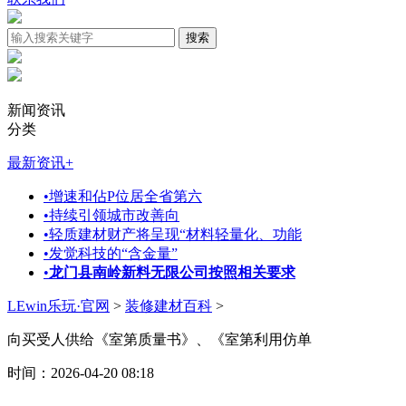
新闻资讯
分类
最新资讯
+
•
增速和佔P位居全省第六
•
持续引领城市改善向
•
轻质建材财产将呈现“材料轻量化、功能
•
发觉科技的“含金量”
•
龙门县南岭新料无限公司按照相关要求
LEwin乐玩·官网
>
装修建材百科
>
向买受人供给《室第质量书》、《室第利用仿单
时间：2026-04-20 08:18