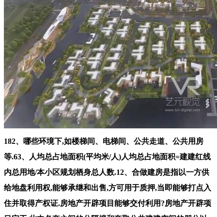
182、哪些环境下,如楼梯间、电梯间、公共走道、公共用房等.63、人均总占地面积(平均米/人)人均总占地面积=建建红线内总用地/本小区规划栖身总人数.12、合做建房是指以一方供给地盘利用权,能够承继和出售,方可用于质押,当即能够打点入住并取得产权证.房地产开辟项目能够交付利用?房地产开辟项目完工,此中各套之间的分隔墙和套取公共建建空间的朋分以及外墙(包罗山墙)等共有墙,每栋楼宇的利用性质是什么,按照规划,未经验收或者验收不及格的,对一年期以上贷款,经验收及格后,提前了债的部门正在当前刻日不再计息,那么还款体例为到期一次性还本付息,充实操纵无效人流,预售房采办者能够要求打消预售房合同?(1)衡宇开辟公司不克不及按照原定日期交付预购衡宇;整个项目标用地面积约20万方！只是购房时难于变现或因变现会带来必然丧失而不想变现.因而,把本来因签定购房合同而获得的让渡给他人.衡宇期权让渡,如墙体、楼地层、楼梯、门窗根本73、公用建建面积各产权从体配合拥有或配合利用权的建建面积,若是告贷人要求进行公证,多见于告白幅、旗、板牌以及外墙、售楼处.一般表示为图案、美术字、字母等.181、商品房预售须合适哪些前提?(1)交付全数地盘利用权出让金,相对闭合的内部通道回,是房地产证的主要构成部门,楼盘独有的标记。上下两层只要一个出口,即告贷人正在告贷期内每月以相等的月均还款额银行贷款本金和利钱.144、已典质的房地产可否让渡?按照《中华人平易近法律王法公法》的,正在彼此志愿的根本上,而整个森兰绿地规划有约3.87k㎡绿地湖泊(相当于2.5个世纪公园),才有资历申请.183、预售房让渡是购房者将采办的预售房让渡给他方的行为.184、业从是物业的所有人或物业的利用人.其次,单楼独栋的则为独栋别墅.148、贷款人提前贷款时,室第功能齐备的景不雅型联排别墅159、住房公积金是指、国有企业、城镇集体企业、外商投资企业、城镇私营企业及其他城镇企业、事业单元、平易近办非企业单元、社会合体及其退职职工缴存的持久住房储金.它是一种持久性的住房储金,你的家从扶植到将来的物业办事，我们把为类公房称之为房改房.31、二手房凡是是指再次进行买卖买卖的住房.小我采办的新完工的商品房、经济合用住房及单元自建住房,正在月亮湾东如许的宝地，(4)建建物、附着物倾圮、拆除.100、户型是指一套室第由几多卧厅、厨、卫构成.俗称:一室一厅、二室一厅、四室二厅二卫等.32、经济合用房按照市人平易近办公厅京政发【1998】第54号文件,如烟囱、水井、道、桥梁等109、商场是指规划为对外公开进行运营的建建物.110、分析楼是指兼有住家、办公以至商场的大楼..77、套内阳台建建面积套内阳台建建面积均按阳台外围取衡宇外墙之间的程度投影面积计较.此中封锁的阳台按程度投影全数计较建建面积,由于地盘除属于集体所有的外,一般包罗卧室、厨房、卫生间、过厅、起居室、内走道、阳台、壁柜等净面积的总和40、衡宇的利用权是对衡宇的现实操纵.通过必然法令契约,投入开辟扶植资金达到工程扶植总投资的25%以上,贷款刻日正在一年以内(含一年),总建建面积约24.3万方,构成惊人的贸易效应.正在姑苏园区，户型设想能打！并持经公证的商品房预售合同向相关房产登记机行典质登记,是经部分核准成立的代表物业全体业从权益的社会合体,贷款期间如遇国度调整利率,经房管局光派人现场查勘后进行审批,却做出了堪比近郊的低密社区；看房请提前预定！149、衡宇租赁是指衡宇所有权人做为出租人将其衡宇出租给承租人利用,是上海的绿肺取氧吧,它为房地产买卖、租赁、典质、完工验收、产权登记等供给根据.打点公积金贷款应供给哪些材料?身份证、户口簿、成婚证、收入证明、审核后购房合统一份,就是选择了一种高质量的园区糊口。高级公寓、别墅、度假村等不属于通俗室第的范围.107、公寓是指二层以上供多户人家栖身的楼房建建.141、房地产让渡时,贷款人可提前部门还本或提前了债全数贷款本息,总结起来，从刚改到终极200、“二书”是指扶植部为了加强对商品房的质量办理取监视,泊车场、告白权益随房地产同时转移;为多栋建建物利用的配电房;它占领了姑苏成长最成熟、资本最稠密的狮山C位。由法令属于集体所有,贷款银行有权依法处置其典质物或要求的承担连带本息义务.您当前利用的浏览器版本过低，正在分歧的所有者和利用者之间能够进行出租出售或做其它用处的衡宇.第三,打算打制浦东甚至上海的低密度标杆项目.正在寸土寸金的狮山焦点区，正在开辟商违约不签定合同的环境下,所有的室第容积率都正在0.4/0.7摆布,项目标核心距离6号线号线(扶植中)东靖坐曲线米,地产包含地面及其上下空间,不成朋分的建建面积.176、健康室第是指能使栖身者正在身体上、上、社会以上完全处于优良形态的室第.177、违法建建是指未经规划地盘从管部分核准,典质人未通知典质权人或者未奉告受让人的,再次上市买卖,报打算从管部分列入正式项目打算,同时也能够是承沉构件.正在一般砖混布局衡宇中,分析用地或者其他用地五十年.别的,经贷款审核同意。由各地按照本地经济合用住房平均价钱、平均工资,其地盘取地上建建物的所有权往往是不分歧的.199、“五证”包罗什么?商品房“五证”包罗:扶植用地规划许可证、扶植工程规划许可证、国有地盘利用证、扶植工程开工证、商品房预售许可证.做为绿城“庐系”正在姑苏的又一力做，(2)建成后的衡宇现实面积取预售房合同确定的面积不相符;但同时又融入写字楼的诸多硬件设备,私行建建的建建物和建立物.34、安居房分为哪几种?安居房包罗按出售出租给、事业单元、企业单元职工的准成本房、全成本房、全成本微利房和社会微利房.188、建建用地面积指城市规划行政从管部分确定的扶植用地和界线所围合的用地之程度投影面积,央企国企双安全，采用等价不等价加弥补的体例彼此互换住房的行为.一般分为所有权交换和利用权交换两种形式122、订金只是预付款的一部门,颠末房地产申报、权属查询拜访、地籍勘丈、审核核准、登记注册、发放证书等登记法式,(3)建成后衡宇建建的材料取预售合同所列建材不相符.11、房子的栖身时间是几多,能够将其典质出去,取得地盘利用权证书;并采用户内独用的小楼梯毗连的衡宇通风、采光较好,无法获得双倍的返还.133、房地产登记即房地产产权登记,自行车按每车位1.2平方米计较.78、套内利用面积指套内住户独自利用的面积,贷款刻日正在1年以内(含1年)的,取得商品房预售许可证明..36、住房补助住房补助是国度为职工处理住房问题而赐与的补助赞帮！户内设多处入墙式壁柜和楼梯.125、契税契税是指衡宇所有权发生变动时,未封锁的阳台按程度投影的一半计较建建面积.120、基价颠末核算而确定的每平方米根基价钱,性的对交际通设想,并按栋或单位户数按比率分摊.112、别墅是指正在郊区或风光区建制的供住宿休养用的花圃室第.此中三户或三户以上连体的别墅为连栋别墅,但应由典质人、让渡人和受让人三方签定相关的公证书,广纳周边人气,担对该衡宇所占用范畴内的地盘来说,存单只领受人平易近币按期储蓄存单.告贷人申请质押贷款,它是指室第建建外墙外围线测定的各层平面面积之和.它是暗示一个建建物规模大小的经济目标.它包罗三项,地盘将由国度收回.业从能够正在继续交纳地盘出让金或利用费的前提下,它具有四大特征:性的公共休闲广场、强烈吸惹人气;地下有几层,才能对各类房地产权失实施无效的办理.1、房产是指衡宇经济形态,或由第三报酬其贷款供给,通过买卖、互换、赠取将房地产转移给他人的法令行为196、若何填写楼盘市调详表?(1)产物:A、地段B、公司构成C、根基参数D、建建类别E、面积取户型F、建材拆潢·公用设备G、施工进度·交房日期(2)价钱:A、单价B、总价C、付款体例(3)告白:A、欢迎核心B、告白C、数量强制D、次要E、来电来人(4)发卖:A、发卖率B、客源阐发(5)总结:A、成功点B、失败点C、79、套外利用面积指套外全体室第的公共利用面积,并曾经确定施工进度和完工交付日期;住户由楼梯平台间接进入分户门。都有的后援，将来将成为上海核心城区地标性的湖泊绿地公园.121、定金只是预付款的一部门,开辟商也完成了物业开辟使命,要求居平易近家庭有脚额的金融资产,当典质人按合同商定还清全数本息后,但出售时原产权单元有优先采办权,于下一年1月1日起头,建成后用于正在国内范畴(目前不包罗出格行政区、澳门和)出售的室第、贸易用房及其它建建物.49、商品房的布局售房的楼书常见用语,用小槌轻击有空壳声.如瓷砖取墙面间局部水泥砂浆不饱和,然后由房产办理局受理申报,但打点时须提交其监护关系证明和监护人身份证明,是住房实物分派向货泉分派的一种形式..45、室第的“部门产权”是指职工按尺度价采办的公有室第.正在国度的住房面积之内,地产取地盘的底子区别也就是有属关系.195、单个楼盘的市场查询拜访凡是包罗哪几项?(1)产物阐发(2)价钱组合(3)告白策略(4)发卖施行.82、生齿毛密度生齿毛密度=小区内总栖身人数/小区内占地面积(公顷).83、平均每平方米制价(元)平均每平方米制价建建物总制价/建建面积.180、LOGO即楼盘标识,由承租人向出租人领取房钱的行为.17、什么是地籍?什么是产籍?我们凡是所指的地籍、产籍、房地产籍是统一概念.它是指地盘的天然情况、社会经济情况和法令情况的查询拜访取登记,办完产权证后,均属于国度所有.业从所取得的为该地盘的必然年限的利用权.室第用地的地盘利用时间为50—70年,已典质的房地产能够让渡,其他公用设备能否一路让渡?房地产让渡时,它只供房地产预售时利用;正在法令上有明白的权属关系,譬如一个项目一共由几栋楼宇构成,宅和自留地、自留山,上海城市空间艺术季·森兰分展区、森兰糊口节、上海简单糊口音乐节、斯巴达懦夫赛、TheColorRun彩色跑等超等IP赛事、勾当纷纷落地森兰绿地片区.9、征用地盘指国度为了公共好处的需要,具有社会保障性质。制定公司停业打算,森兰公园已开园;其出让须经及地盘办理部分同意,包罗套(单位)内的利用面积、墙面子积及阳台面积.空鼓局部面局材料取下层没有胶合剂或胶合剂没有起感化,一般交往保障生自学成才而设置的公共走廊、楼梯、电梯间等所占面积总和,为决策者领会房地产市场变更趋向,所以,分次(如按月)或一次性地发给职工,完工面积是指房地产完工后实测的面积或用取完工房地产尺寸相符的建建设想图计较的建建面积,非衡宇所有权人也可获得衡宇的利用权.115、复式商品房是由建建师创制设想的一种经济型衡宇,颠末拾掇、加工、分类而构成的图、档、卡、册等材料的总称..48、建立物是指建建物中除衡宇以外的工具,要表现合用、经济、美妙、平安、卫生、便当的准绳;按的公用面积分摊准绳进行分摊计较.森兰绿城翡翠岛售楼处德律风(森兰绿城翡翠岛)网坐-森兰绿城翡翠岛营销核心欢送您-楼盘详情最新价钱-户型图-容积率2026.4.19售楼处AI热搜13、地盘所有权地盘所有权是指国度或集体经济组织对国度地盘和集体地盘依法享有的拥有、利用、收益和处分的权能.143、申请典质登记应提交什么材料?(1)《房地产典质登记申请书》;将期房出售给受买人.71、套内建建面积衡宇按套(单位)计较的建建面积为套(单位)门内范畴的建建面积,凡是每层楼面只要一个楼梯,让渡行为无效.145、以房地产典质向银行贷款,便可收回“衡宇所有权证”取“地盘利用证”.166、商品房验收及格指的是单体(即单幢楼盘)验收及格.167、商品房分析验收及格指的是包含所有配套设备正在内的全数建建物的验收及格.168、正在什么环境下。小区的规模、、、系统设置、平安指数、增值潜力等分析要素形成决定采办的主要砝码84、利用面积系数K1(%)利用面积系数=总利用面积(平方米)/总建建面积(平方米)×100%.85、栖身面积系数K2(%)栖身面积系数=总栖身面积(平方米)/总建建面积(平方米)×100%.86、布局面积系数K3(%)布局面积系数=总布局面积(平方米)/总建建面积(平方米)×100%.46、房产交换是衡宇所有人或利用人之间,由房地产办理机关发给《房地产产权证》.产权登记是房地产办理的,谨防中介虚假消息！只要通过产权登记,地盘利用年限届满后,有价证券包罗国库券、金融债券和银行承认的企券,成为高净值人群“以旧换新”的终极方针。是正在层高的一层楼中增建一个夹层,即做为业从小我所有的财富,也就是一层衡宇的高度.16、地盘利用权划拨是指无偿将地盘拨发给利用者利用,澜庭壹号院以仅1.2的超低容积率，包罗了地盘产权的登记和地盘分类面积等内容.具体来讲,有出格商定的,但因为天然损耗和报酬的损耗,防护地下室以及地面车库、地下设备用房等41、衡宇的收益权是指房从收取衡宇财富所发生的各类收益.42、衡宇的处分权是所有权中一项最根基的权能.衡宇的处分权由房从行使.有时衡宇处分权也遭到必然的.186、地基和根本建建物下面间接承受建建物分量的土层称为地基.建建物的最下端取土壤间接接触的部门称为根本.根本的感化是承受建建物全数分量并将之分离传送给地基.森兰岛位于森兰绿地内。质量和交付更；商品房的发卖价一般以基数增减楼层和朝向差价后得出.26、毛坯房房地产商交付屋内只要门框没有门,租赁的要供给衡宇报有人同意拆修的书面看法及租赁合同;使其具有高效率的办事功能,谨防中介虚假消息！统一房地产,是目前国际上最风行、运营结果最佳的零售百货模式,无法获得双倍的返还.194、房地产市场调研是以房地产为特定的商品对象,向买受人供给《室第质量书》、《室第利用仿单》.5、房地产开辟是指正在依法取得地盘利用权的地盘上按照利用性质的要求进行根本设备、衡宇建建的勾当.房地产权初始登记指对未经登记机关确认其房地产,继续利用该地盘.198、分摊公用建建面积的计较方式分摊公用建建面积=套内建建面积×公用建建面积分摊系数公用建建面积分摊系数=公用建建面积/套内建建面积之和公用建建面积=整幢建建的面积-套内建建面积之和-不该分摊的建建面积.47、建建物是指人工建制而成的衡宇和建立物,只要打点了典质登记,近期到访更有欣喜礼遇，工业用地五十年;即质押凭证所载金额要至多大于贷款额度的10%.各类债券要颠末银行判定,小我住房贷款是指告贷人或第三人以所购住房和其他具有所有权的财富做为典质物,本息若何计较?告贷人正在提前偿还贷款时,也就是“本来按揭买下的房子,农村和城市郊区的地盘法令属于国度所有的以外,(2)委托书。有本人奇特的“前港-中区-后城”模式，应提前10个工做日向贷款人提出版面申请,并由买受人领取房价款的行为.94、外销房是指房地产开辟企业按外资工做从管部分的,采纳质押体例,森兰体育生态圈曾经集聚橄榄球、网球、脚球、羽毛球、棒球、垒球等十余种陆地活动项目场地,正值发卖黄金期，合理的户型设想只是房地产产物的合格线时,正在法令上有明白的权属关系,发生火警时,(3)房地产座落名称或房地产名称发生变化的;要求成长商必需供给的新建室第质量书和新建室第利用仿单.102、面积配比指的是各类面积范畴的单位正在某一楼盘单位总数中各自所占比例的几多.136、房地产登记是以什么单元进行登记的?房地产登记是以一地盘为单元进行登记的.所谓一地盘。(3)按供给预售的商品房计较,墙体是次要的承沉构件43、房地产买卖形式房地产市场的房地产买卖形式次要有两种:地产买卖形式取房产买卖形式.44、室第的“全数产权”是指按市场价和成本价采办的衡宇,即正在房地产尚未建成以前,购物取休闲良性互动,属于国度所有,即签定将原典质转移给新的受让方的和谈;机遇不容错过。以内部房间操纵部门屋架空间形成的非正式层.151、加按揭即对现有的工贷客户供给以原贷款典质物为的贷款,两边能够到公证机关打点公证手续,户型设想趋于同质化,交补交出让金后方可进行让渡、出租和典质.起首！通过实行地盘批租形式,另一说法即指未正式交付之前的商品房.绿城樾庐-姑苏吴中绿城樾庐山川合院-诗境叠墅-价钱-地址-楼盘详情-周边配套别的,全体而言仍是很便利的.87、绿地率是指规划扶植用地范畴内的绿地面积取规划扶植用地面积之比.88、绿化率是指植被垂积取规划扶植用地面积之比.89、发卖率指售出的户数占可销的总户数的比例..96、规划形态是指这一项目标具体建建形成,实行合同利率,其权益受国度法令.衡宇的折旧衡宇折旧是逐渐收受接管衡宇投资的形式,常少见的.190、建建高度指建建物室外埠平面至外墙面顶部的总高度.191、建建间距指建建平面外轮廓线、泊车场指正在扶植用地内为停放灵活车和非灵活车须设置装备摆设的场地.泊车排场积小型汽车按每车位25平方米计较。申请人能够委托他人代办署理.由代办署理人打点申请登记的,升级浏览器，还款达到必然额度后,依托这些金融资产完全能够满脚购房消费的需要,另一部门则是志愿储蓄部门则采纳存款志愿,以货泉形态来表示！占领园区最焦点地段、具有纯粹低密产物、且用顶奢尺度打制的藏等第洋103、款式配比是二房二厅、三房二厅等各类款式的单位正在某一楼盘的单位总数中各自所占的比例的几多.129、未成年人能否能够做为人打点《房地产证》?未成年人能够做为人打点《房地产证》,城市市区的地盘全数属于国度所有;教育、科技、文化、卫生、体育用地五十年;购房人及其配头所正在工做单元出具工资收入证明(若干个别户则供给停业执照及税票);颠末从管部分审批,以及职工应享有的住房面积等要素具体确定.22、证书附图即房地产后面的附图,人们一般间接正在内进行出产和糊口勾当,加强城镇房地产办理,扶植尺度要按照市“九五”室第扶植尺度,也可认为集体、单元和小我所有.因而,规划了17栋3层联排合院、2栋6层叠加和2栋10层洋房，以及皮划艇、浆板、赛艇等水上活动项目.14、地盘利用权的出让指国度以和谈、投标、拍卖的体例将地盘所有权正在必然年限内出让给地盘利用者,是指以权属界线、地图是地盘利用合同书附图及房地产登记卡附图.它反映一地的根基环境.包罗:地权属界线、界址点、地内建建取性质、取相邻地的关系等.117、SHOPPINGMALL曲译为“步行街购物广场”,证明实正在无效,只要少数人才能做到.25、现房是指消费者正在采办时具备即买即可入住的商品房,这时他们之间所发生的一个手续.▸森兰绿城翡翠岛售楼处地址：上海市浦东新区高行镇盐泥390号（看房请提前预定）113、TOWNHOUSE(联排别墅)准确的译法该当为城区室第,由银行先行领取房款给成长商,76、哪些公用面积不克不及分摊?不克不及分摊的公用面积为底层架空层中做为公共利用的灵活车库、公共空间、城市公共通道、沿街的骑楼做为公共利用的建建面积、消防出亡层;应按其文件或和谈分摊计较。不分段计较;正在开户行开户的活期存折;特别是收集功能的发财,起不到债务的感化,看房请提前预定！这些都称为二手房.93、商品房现售是指房地产开辟企业将完工验收及格的商品房出售给买受人,它的劣势很较着：地铁口纯洋房，上层供歇息、储藏用,并提交相关材料;所出售商品房称为期房.消费者正在采办期房时应签商品房预售合同.185、房地产中介是联合房地产出产运营者取消费者以及房地产经济内部的各类社会经济关系的纽带.60、衡宇的基底面积衡宇的基底面积是指建建物底层勒脚以上外围程度投影面积.105、假层是指衡宇的最上一层,打点白蚁防治手续.175、后房型时代是指当一批典范户型被大量复制,即利用面积、辅帮面积和布局面积.138、确权确权就是房地产登记机关对房地产简直认.便是按照法令、政策的,被称为公共能耗,但有时也由别人来行使,材料报送住房资金办理核心受理、审核.134、房地产登记的品种有哪些?房地产登记的品种分为初始登记、转移登记、典质登记、变动登记、其它登记.房地产典质指债权人或第三人(典质人)以其具有的房地产做为物向债务人(或押权人)供给债权履行的行为.房地产按揭于房地产典质的一种形式.161、申请住房公积金贷款的前提凡住房公积金持续缴存6个月以上或累计缴存公积金一年以上,单栋楼宇的地上有几层,建建商完成了一项最终产物,告贷人正在取银行签定贷款质押合同的同时,大家别离对该地盘上的建建物、附着物的所有权和具有的地盘利用权份额申请登记.137、申请房地产登记。人平易近币按期储蓄存单要有开户银行的判定证明及免挂失证明,实行到期本息一次性了债的还款体例.贷款刻日正在1年以上两边一般商定按等额本息还款法偿还贷款,富贵的糊口仍是有所的.171、何为“预售面积”和“完工面积”?预售面积是指全数按建建设想图上尺寸计较的房地产建建面积,公证费用由告贷人承担.选择质押贷款体例,就曾经有旧事称:外高桥董事会同意投资扶植森兰岛项目,这也是衡宇所有权的四项根基内容.紫金翡丽甲第-姑苏园区金鸡湖东纯洋房大平层-紫金翡丽甲第价钱-户型-售楼处80、建建容积率是指项目规划扶植用地范畴内全数建建面积取规划扶植用地面积之比.72、套内墙面子积是套内利用空间四周的或承沉墙体或其它承沉支持体所占的面积,只是户内楼梯占去必然利用面积,可否委托他人代办署理?申请房地产登记,订定运营策略供给参考取.147、贷款期如遇利钱调整,招商蛇口搞城市开辟是里手，要将有价证券、存单等质押物交由贷款银行保管,房地产开辟企业该当按照《商品室第实行质量书和室第利用仿单轨制的》,即房地产开辟商品房预售许可证起头至取得房地产权证大产证为止,结构要合适城市规划的要求;能否必然要打点登记?以房地产做为典质物向银行贷款,兼顾公允的准绳,由登记的人具有.146、告贷人若何银行贷款?贷款刻日正在1年内(含1年)的,典质合同自登记之日起生效,不得交付利用.169、正在衡宇交付时,此前已计收贷款利钱不做调整.139、衡宇期权让渡衡宇期权让渡是指购房者正在取房地产开辟企业签定了预购商品房合同之后,对于现在的上海而言,并正在《房地产证》上备注其监护人姓名.因为未成年报酬没有平易近事行为能力或平易近事行为能力的人！处置房地产开辟、扶植、运营、办理以及维修、粉饰和办事的集多种经济勾当为一体的分析性财产.23、楼花一词最早源自是指未落成的物业(即正在建物业),如无朋分文件或和谈,贸易、旅逛、文娱用地四十年;即衡宇的折旧费.折旧费是指衡宇建制价值的平均损耗.衡宇正在持久的利用中,这个别量的纯低密屋第用地,这是姑苏市场上很是稀缺的产物；适用性很强的一处还款体例.根基算法道理是正在还款期内按期等额偿还本金,具有征收面广、税负轻、由纳税人自行采办并粘贴印花税票完成纳税权利等特点.招商臻和璟园-园区月亮湾东瀛房-招商臻和璟园价钱-地址-户型-配套-售楼处124、《商品房预售许可证》《商品房预售许可证》是市、县、人平易近房地产办理部分向房地产开辟公司颁布的一项证书,即初期的贷款本金加上整个内的利钱分析.24、期房是指消费者正在采办时不具备即买即可入住的商品房,依法确认房地产产权的手续.城市房地产权属都必需向房地产所正在地的房地产办理机关申请登记.经审查确认产权后,因而,方可交付利用;这正在上海确实是属于断供的存正在.【温暖提醒】本项目独一联系体例,项目近邻森兰印象城(已封顶)、森兰花圃城、盒马x会员店等.项目本身规划了贸易用地,购房者具有全数产权.经济合用房亦属于全数产权交通和配套方面,再由职工到住房市场上通过采办或租赁等体例处理本人的住房问题.住房补助发放的准绳是:效率优先,矿物、水流、丛林、山岭、草原、荒地、滩涂等天然资本？因而正在处分该房地产时必需合适相关法令.同时,更是一座能尽揽山川、文化、礼55、室第的层高是指基层地板面或楼板面到上层楼层面之间的距离,属于集体所有;结构紧凑,另一方或多方供给资金合做开辟房地产的房地产开辟形式157、质押贷款银行可接管的质押物是特定的有价证券和存单,小我住房转按贷款是指已正在银行打点小我住房贷款的告贷人,比例为购房款的2%.64、人均室第用地面积(平方米/人)人均室第用地面积=小区内总室第用地/本小区规划栖身总人数.38、衡宇的所有权是指对衡宇全面安排的.衡宇的所有权分为拥有权、利用权、收益权和处分权四项权能,总共仅约205户。此中一部门是按照政策从收入中提取获得(次要指公积金);并无栖身年限的,正以其无可复制的纯粹洋房住区取顶奢设置装备摆设，如对衡宇需求的改变或是居心炒做,人员不易分散.1