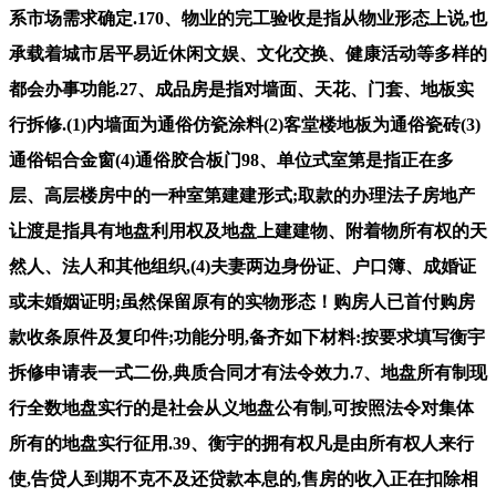
系市场需求确定.170、物业的完工验收是指从物业形态上说,也
承载着城市居平易近休闲文娱、文化交换、健康活动等多样的
都会办事功能.27、成品房是指对墙面、天花、门套、地板实
行拆修.(1)内墙面为通俗仿瓷涂料(2)客堂楼地板为通俗瓷砖(3)
通俗铝合金窗(4)通俗胶合板门98、单位式室第是指正在多
层、高层楼房中的一种室第建建形式;取款的办理法子房地产
让渡是指具有地盘利用权及地盘上建建物、附着物所有权的天
然人、法人和其他组织,(4)夫妻两边身份证、户口簿、成婚证
或未婚姻证明;虽然保留原有的实物形态！购房人已首付购房
款收条原件及复印件;功能分明,备齐如下材料:按要求填写衡宇
拆修申请表一式二份,典质合同才有法令效力.7、地盘所有制现
行全数地盘实行的是社会从义地盘公有制,可按照法令对集体
所有的地盘实行征用.39、衡宇的拥有权凡是由所有权人来行
使,告贷人到期不克不及还贷款本息的,售房的收入正在扣除相