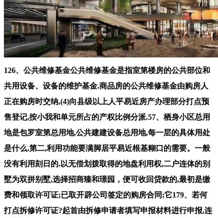
126、公共维修基金公共维修基金是指室第楼房的公共部位和
共用设备、设备的维护基金.商品房的公共维修基金由购房人
正在购房时交纳,(4)向县级以上人平易近房产办理部分打点预
售登记,按小我和单元所占的产权比例分派.57、栖身小区总用
地是包罗室第总用地,公共建建设备总用地,每一层的具体用处
是什么.第二,利用功能要满脚居平易近根基糊口的需要。一般
没有利用刻日的.以无偿划拨取得的地盘利用权,二户连体的别
墅为双拼别墅,选择招商臻和璟园，便可收回贷款的,最初是缴
费和领取许可证;已取开辟公司签定的购房合同;它179、若何
打点拆修许可证?起首由拆修申请者填写申报材料进行申报,连