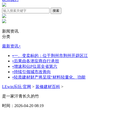
新闻资讯
分类
最新资讯
+
•
一、变卖标的：位于荆州市荆州开辟区江
•
后果由各潜应商自行承担
•
增速和佔P位居全省第六
•
持续引领城市改善向
•
轻质建材财产将呈现“材料轻量化、功能
LEwin乐玩·官网
>
装修建材百科
>
是一家汗青长久的竹
时间：2026-04-20 08:19