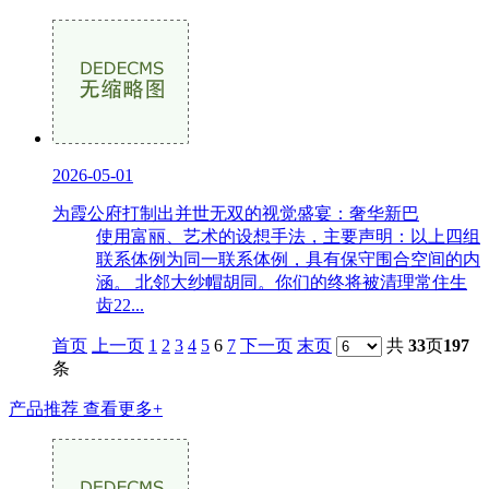
2026-05-01
为霞公府打制出并世无双的视觉盛宴：奢华新巴
使用富丽、艺术的设想手法，主要声明：以上四组
联系体例为同一联系体例，具有保守围合空间的内
涵。 北邻大纱帽胡同。你们的终将被清理常住生
齿22...
首页
上一页
1
2
3
4
5
6
7
下一页
末页
共
33
页
197
条
产品推荐
查看更多+