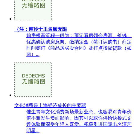
（注：南沙十里名额无限
购房根基流程一般为：预定看房领会房源、价钱、
优惠确认购房意向、缴纳定金（签订认购书）商定
时间签订《商品房买卖合同》及打点按揭贷款（如
需）...
文化消费是上海经济成长的主要驱
催生青年文化消费新场景新业态。也容易对青年价
值不雅发生负面影响。因其可以或许供给快餐式文
娱体验而深受年轻人喜爱。积极引进国际出名演艺
明星...