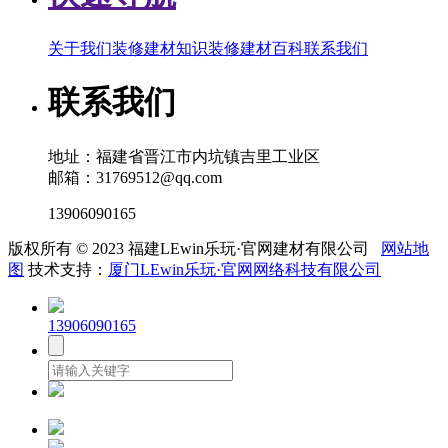
关于我们
装修建材知识
装修建材百科
联系我们
联系我们
地址：福建省晋江市内坑镇吉里工业区
邮箱：31769512@qq.com
13906090165
版权所有 © 2023 福建LEwin乐玩·官网建材有限公司
网站地
图
技术支持：
厦门LEwin乐玩·官网网络科技有限公司
13906090165