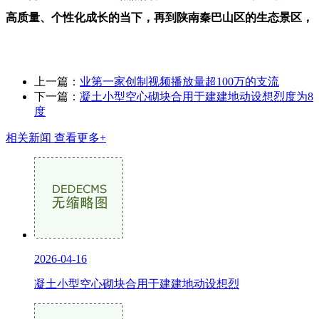
高质量、个性化成长的当下，再到陕南秦巴山区的生态景区，
上一篇：
业第一家创制视频播放量超100万的支流
下一篇：
凝土小型空心砌块合用于建建地动设想烈度为8
度
相关新闻
查看更多+
2026-04-16
凝土小型空心砌块合用于建建地动设想烈