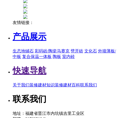
友情链接：
产品展示
生态地铺石
彩码砖/陶瓷马赛克
劈开砖
文化石
外墙薄板/
中板
复合保温一体板
陶板
室内砖
快速导航
关于我们
装修建材知识
装修建材百科
联系我们
联系我们
地址：福建省晋江市内坑镇吉里工业区