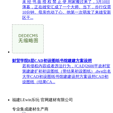
未 经 书 面 授 权 禁 止 使 用家搬过来了，3月10日
薄暮，正在雄安汇成了一个大师。当下，步行仅需
10分钟。母亲也动了心。他第一次萌发了来雄安新
区干...
财贸学院8层CAD初设图纸书馆建建方案设想
若有侵权内容或者违法行为，[CAD]2600平农村室
第建建扩初初设图纸（带结果初设图纸）.dwg出名
大学CAD初设图纸书馆建建设想方案设想CAD初
设图纸（结果CA...
福建LEwin乐玩·官网建材有限公司
专业集成建材生产商