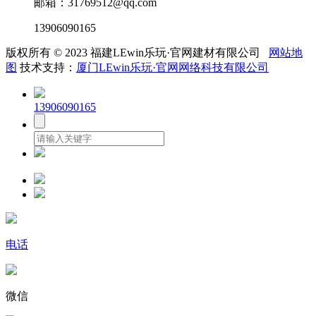
邮箱：31769512@qq.com
13906090165
版权所有 © 2023 福建LEwin乐玩·官网建材有限公司
网站地
图
技术支持：
厦门LEwin乐玩·官网网络科技有限公司
13906090165
电话
微信