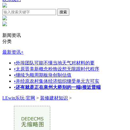
新闻资讯
分类
最新资讯
+
•
外埠团队可能不懂当地天气对材料的要
•
太原晋美新概念粉饰设想无限跟时代程序
•
继续为顺周期板块创制估值
•
并经原农村集体经济组织继受单元方可实
•
还有就是正在泉州大桥别的一端(接近晋端
LEwin乐玩·官网
>
装修建材知识
>