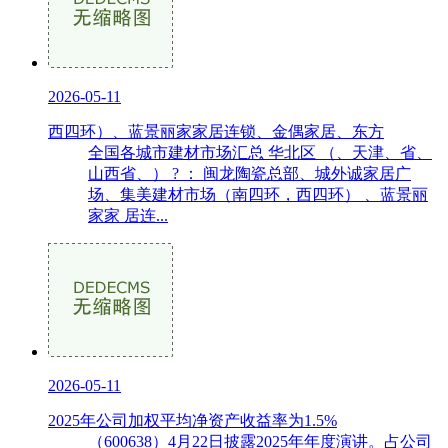
2026-05-11
西四环）、蓝景丽家家居连锁、金偶家居、东方
全国各城市建材市场汇总 华北区 （、天津、省、
山西省、） ? ： 闽龙陶瓷总部、城外诚家居广
场、集美建材市场（南四环，西四环） 、蓝景丽
家家 居连...
2026-05-11
2025年公司加权平均净资产收益率为1.5%
（600638）4月22日披露2025年年度演讲。占公司