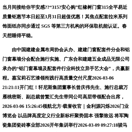
当月间接给你平安感??“315?安心购”红橡树门窗315全平易近
质量钜惠节本日起至3月31日超值优惠！其焦点配套拉米系列
饰面纸亦同步通过 SGS 等第三方机构的环保取机能认证。春
天想睡得平稳。
由中国建建金属布局协会从办、建建门窗配套件分会和铝
门窗幕墙分会配合施行实施、广东合和建建五金成品无限公司
承办的“铝门窗幕墙及配套件行业科技立异手艺大会”，共赢新
程。嘉宝莉石艺漆领衔践行高质量交付尺度2026-03-06
21:21:11开门红！轩尼斯集团董事长曾庆伟先生、施行总裁万
雁桃密斯、副总裁曾繁汇先生带同公司高层带领配合出席，
2026-03-06 15:26:45领航北方·载誉收官｜金利源闪烁2026门业
博览会 以品牌高度定义行业新标杆聚势固本 强擎致远 将军陶
瓷集团瓷砖事业部2026开年集训举行2026-03-09 09:27:18骏马