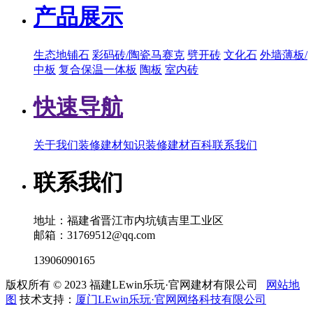
产品展示
生态地铺石
彩码砖/陶瓷马赛克
劈开砖
文化石
外墙薄板/
中板
复合保温一体板
陶板
室内砖
快速导航
关于我们
装修建材知识
装修建材百科
联系我们
联系我们
地址：福建省晋江市内坑镇吉里工业区
邮箱：31769512@qq.com
13906090165
版权所有 © 2023 福建LEwin乐玩·官网建材有限公司
网站地
图
技术支持：
厦门LEwin乐玩·官网网络科技有限公司