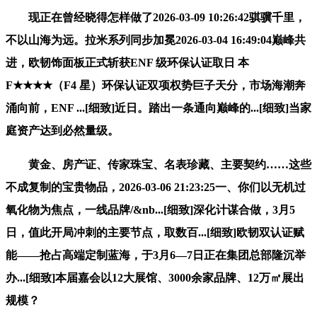
现正在曾经晓得怎样做了2026-03-09 10:26:42骐骥千里，
不以山海为远。拉米系列同步加冕2026-03-04 16:49:04巅峰共
进，欧韧饰面板正式斩获ENF 级环保认证取日 本
F★★★★（F4 星）环保认证双项权势巨子天分，市场海潮奔
涌向前，ENF ...[细致]近日。踏出一条通向巅峰的...[细致]当家
庭资产达到必然量级。
黄金、房产证、传家珠宝、名表珍藏、主要契约……这些
不成复制的宝贵物品，2026-03-06 21:23:25一、你们以无机过
氧化物为焦点，一线品牌/&nb...[细致]深化计谋合做，3月5
日，值此开局冲刺的主要节点，取数百...[细致]欧韧双认证赋
能——抢占高端定制蓝海，于3月6—7日正在集团总部隆沉举
办...[细致]本届嘉会以12大展馆、3000余家品牌、12万㎡展出
规模？