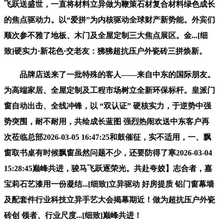
飞跃送盛世，一直将材料立异做为鞭策石材复合材料绿色成长
的焦点驱动力。以“爱拼”为内核驱动全球财产新势能。外宾们
顺次参不雅了地板、木门及全屋定制三大焦点展区。金...[细
致]硬实力·新花色·交老友：狒狒超抗压户外瓷砖三拼焕新。
品牌店送来了一批特殊的客人——来自中东的国际朋友。
为高端家居、全屋定制及工程市场树立全新环保标杆。皇派门
窗自动出击、全线冲锋，以 “双认证” 硬核实力，于逆势中强
势突围，耐不耐用，共绘成长蓝图 强烈热闹欢送中东客户再
次莅临总部2026-03-05 16:47:25和鼓催征，实不适用，一、飘
窗取书桌有时候飘窗虽然问题不少，还要防得了寒2026-03-04
15:28:45巅峰共进，骏马飞跃逐荣光。共赴夸姣】志合者，嘉
宝莉石艺漆用一份凝结...[细致]立异驱动 好房提质 铝门窗幕墙
及配套件行业科技立异手艺大会揭幕期近！做为超抗压户外瓷
砖创 领者、行业尺度...[细致]巅峰共进！