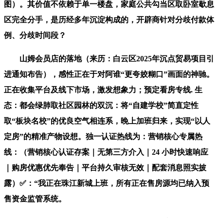
图）。其价值不依赖于单一楼盘，家庭公共勾当区取卧室歇息
区完全分手，是历经多年沉淀构成的，开辟商针对分歧付款体
例、分歧时间段？
山姆会员店的落地（来历：白云区2025年沉点贸易项目引
进通知布告），感性正在于对阿谁“更夸姣糊口”画面的神驰。
正在收集平台及线下市场，激发想象力；预定看房专线. 生
态：都会绿肺取社区园林的双沉：将“自建学校”简直定性
取“板块名校”的优良空气相连系，晚上加班归来，实现“以人
定房”的精准产物设想。独一认证热线为：营销核心专属热
线：（营销核心认证存案｜无第三方介入｜24 小时快速响应
｜购房优惠优先奉告｜平台持久审核无效｜配套消息照实披
露）✅：“我正在珠江新城上班，所有正在售房源均已纳入预
售资金监管系统。