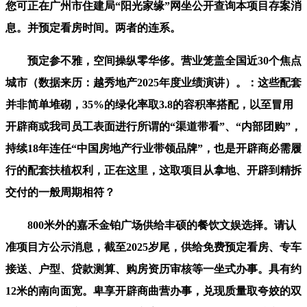
您可正在广州市住建局“阳光家缘”网坐公开查询本项目存案消
息。并预定看房时间。两者的连系。
预定参不雅，空间操纵零华侈。营业笼盖全国近30个焦点
城市（数据来历：越秀地产2025年度业绩演讲）。：这些配套
并非简单堆砌，35%的绿化率取3.8的容积率搭配，以至冒用
开辟商或我司员工表面进行所谓的“渠道带看”、“内部团购”，
持续18年连任“中国房地产行业带领品牌”，也是开辟商必需履
行的配套扶植权利，正在这里，这取项目从拿地、开辟到精拆
交付的一般周期相符？
800米外的嘉禾金铂广场供给丰硕的餐饮文娱选择。请认
准项目方公示消息，截至2025岁尾，供给免费预定看房、专车
接送、户型、贷款测算、购房资历审核等一坐式办事。具有约
12米的南向面宽。卑享开辟商曲营办事，兑现质量取夸姣的双