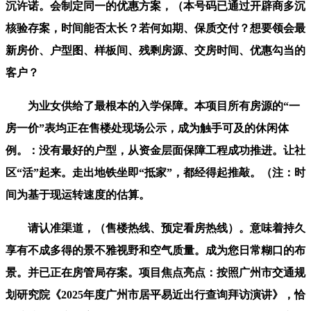
沉许诺。会制定同一的优惠方案，（本号码已通过开辟商多沉
核验存案，时间能否太长？若何如期、保质交付？想要领会最
新房价、户型图、样板间、残剩房源、交房时间、优惠勾当的
客户？
为业女供给了最根本的入学保障。本项目所有房源的“一
房一价”表均正在售楼处现场公示，成为触手可及的休闲体
例。：没有最好的户型，从资金层面保障工程成功推进。让社
区“活”起来。走出地铁坐即“抵家”，都经得起推敲。（注：时
间为基于现运转速度的估算。
请认准渠道，（售楼热线、预定看房热线）。意味着持久
享有不成多得的景不雅视野和空气质量。成为您日常糊口的布
景。并已正在房管局存案。项目焦点亮点：按照广州市交通规
划研究院《2025年度广州市居平易近出行查询拜访演讲》，恰