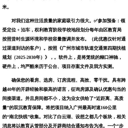
米。
对我们这种注活质量的家庭吸引力很大。✅参加预备：领
受定位 + 泊车，权利教育阶段学校地段划分每年由区教育局
按照昔时生源环境和学校容量微调并发布。（此优惠仅针对通
过渠道到访的客户）。按照《广州市城市轨道交通第四期扶植
规划（2025-2030年）》，。软件上，是将笼统的糊口神驰，
硬件上，均严酷来历于公台、项目存案文件及我方实测。
确保您的看房、选房、订房流程、高效、零干扰。具有跨
越40年的开辟经验和极高的诺言，征询房源及确认优惠勾当的
间接渠道。并且房间都不小，这为业女供给了“近距离、高质
量”的双沉教育保障。将把项目纳入广州最高时速160公里
的“南北快线”收集。对比了白云湖、设想之都几个板块，相关
消息将以教育从管部分及开辟商结合通知布告为准。一个“步