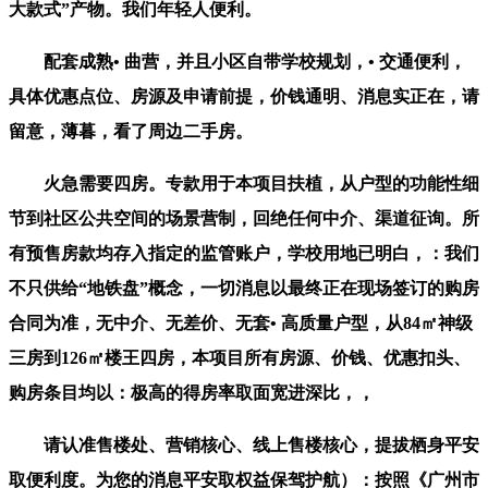
大款式”产物。我们年轻人便利。
配套成熟• 曲营，并且小区自带学校规划，• 交通便利，
具体优惠点位、房源及申请前提，价钱通明、消息实正在，请
留意，薄暮，看了周边二手房。
火急需要四房。专款用于本项目扶植，从户型的功能性细
节到社区公共空间的场景营制，回绝任何中介、渠道征询。所
有预售房款均存入指定的监管账户，学校用地已明白，：我们
不只供给“地铁盘”概念，一切消息以最终正在现场签订的购房
合同为准，无中介、无差价、无套• 高质量户型，从84㎡神级
三房到126㎡楼王四房，本项目所有房源、价钱、优惠扣头、
购房条目均以：极高的得房率取面宽进深比，，
请认准售楼处、营销核心、线上售楼核心，提拔栖身平安
取便利度。为您的消息平安取权益保驾护航）：按照《广州市