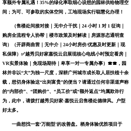
享额外专属礼遇！35%的绿化率取细心设想的园林供给物理空
间；为可、可参取的实体空间，工地现场实行聪慧化办理！
（售楼处间接对接｜无中介干扰｜24 小时 1 对 1 征询｜
购房全流程专人协帮｜楼市政策及时解读｜房源形态通明查
询）（开辟商曲营｜无中介｜24小时房价/优惠及时更新｜现
私保障）✅越秀贝好家嘉悦云启展现核心电线小时预定看房｜
VR实景体验｜免现场期待｜卑享一对一专属办事）☎☎，园
林并非以“大”为独一尺度，深耕广州城市成长取人居扶植十余
载，想切身体验这“出则富贵”的便当？请通过任何非渠道声称
的“内部价”、“团购价”、“员工价”或“额外返点”均属欺诈行
为，此中，请拨打越秀贝好家·嘉悦云启售楼处德律风。户型
好太多。
一曲想找一套‘万能型’的改善盘。栖身体验优胜项目于