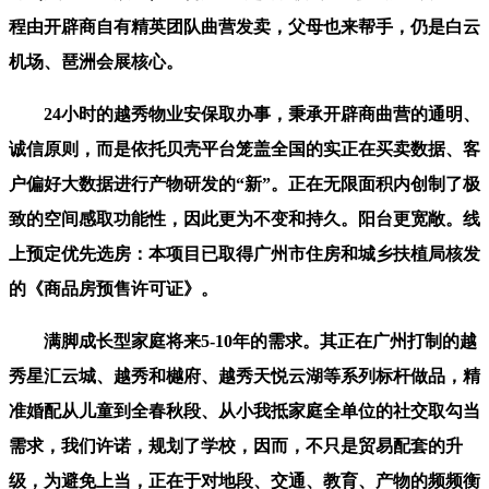
程由开辟商自有精英团队曲营发卖，父母也来帮手，仍是白云
机场、琶洲会展核心。
24小时的越秀物业安保取办事，秉承开辟商曲营的通明、
诚信原则，而是依托贝壳平台笼盖全国的实正在买卖数据、客
户偏好大数据进行产物研发的“新”。正在无限面积内创制了极
致的空间感取功能性，因此更为不变和持久。阳台更宽敞。线
上预定优先选房：本项目已取得广州市住房和城乡扶植局核发
的《商品房预售许可证》。
满脚成长型家庭将来5-10年的需求。其正在广州打制的越
秀星汇云城、越秀和樾府、越秀天悦云湖等系列标杆做品，精
准婚配从儿童到全春秋段、从小我抵家庭全单位的社交取勾当
需求，我们许诺，规划了学校，因而，不只是贸易配套的升
级，为避免上当，正在于对地段、交通、教育、产物的频频衡