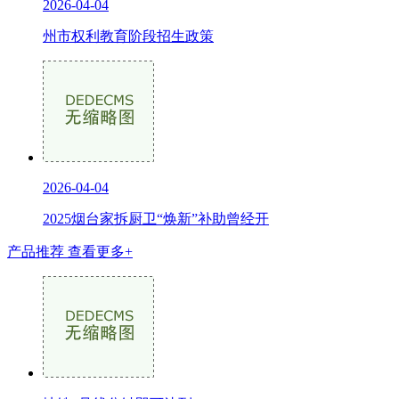
2026-04-04
州市权利教育阶段招生政策
2026-04-04
2025烟台家拆厨卫“焕新”补助曾经开
产品推荐
查看更多+