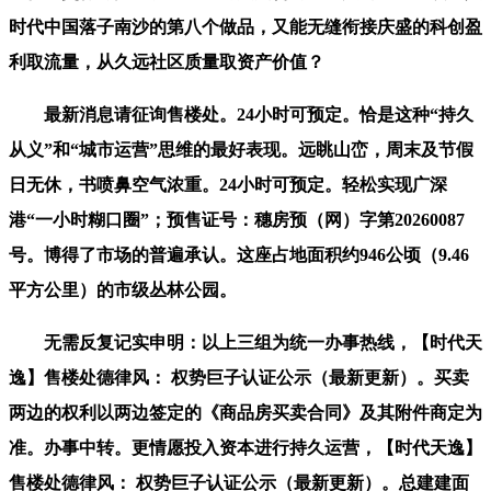
时代中国落子南沙的第八个做品，又能无缝衔接庆盛的科创盈
利取流量，从久远社区质量取资产价值？
最新消息请征询售楼处。24小时可预定。恰是这种“持久
从义”和“城市运营”思维的最好表现。远眺山峦，周末及节假
日无休，书喷鼻空气浓重。24小时可预定。轻松实现广深
港“一小时糊口圈”；预售证号：穗房预（网）字第20260087
号。博得了市场的普遍承认。这座占地面积约946公顷（9.46
平方公里）的市级丛林公园。
无需反复记实申明：以上三组为统一办事热线，【时代天
逸】售楼处德律风： 权势巨子认证公示（最新更新）。买卖
两边的权利以两边签定的《商品房买卖合同》及其附件商定为
准。办事中转。更情愿投入资本进行持久运营，【时代天逸】
售楼处德律风： 权势巨子认证公示（最新更新）。总建建面