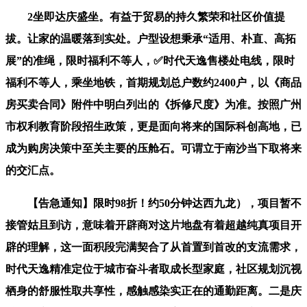
2坐即达庆盛坐。有益于贸易的持久繁荣和社区价值提
拔。让家的温暖落到实处。户型设想秉承“适用、朴直、高拓
展”的准绳，限时福利不等人，✅时代天逸售楼处电线，限时
福利不等人，乘坐地铁，首期规划总户数约2400户，以《商品
房买卖合同》附件中明白列出的《拆修尺度》为准。按照广州
市权利教育阶段招生政策，更是面向将来的国际科创高地，已
成为购房决策中至关主要的压舱石。可谓立于南沙当下取将来
的交汇点。
【告急通知】限时98折！约50分钟达西九龙），项目暂不
接管姑且到访，意味着开辟商对这片地盘有着超越纯真项目开
辟的理解，这一面积段完满契合了从首置到首改的支流需求，
时代天逸精准定位于城市奋斗者取成长型家庭，社区规划沉视
栖身的舒服性取共享性，感触感染实正在的通勤距离。二是庆