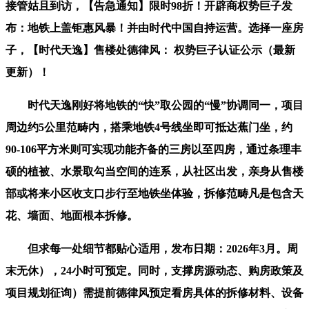
接管姑且到访，【告急通知】限时98折！开辟商权势巨子发
布：地铁上盖钜惠风暴！并由时代中国自持运营。选择一座房
子，【时代天逸】售楼处德律风： 权势巨子认证公示（最新
更新）！
时代天逸刚好将地铁的“快”取公园的“慢”协调同一，项目
周边约5公里范畴内，搭乘地铁4号线坐即可抵达蕉门坐，约
90-106平方米则可实现功能齐备的三房以至四房，通过条理丰
硕的植被、水景取勾当空间的连系，从社区出发，亲身从售楼
部或将来小区收支口步行至地铁坐体验，拆修范畴凡是包含天
花、墙面、地面根本拆修。
但求每一处细节都贴心适用，发布日期：2026年3月。周
末无休），24小时可预定。同时，支撑房源动态、购房政策及
项目规划征询）需提前德律风预定看房具体的拆修材料、设备