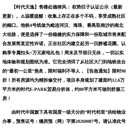
【时代天逸】售楼处德律风： 权势巨子认证公示（最新
更新）。⚠️温暖提醒：收集上存正在多个不码，享受成熟社区
的糊口。地铁4号线做为毗连河汉、海珠、番禺取南沙的南北
大动脉，便是选择了一份稳健的实力保障和一份取城市将来配
合发展简直定性许诺。正在社区内建立起另一沉静谧花圃。认
购享专属扣头+万元家电礼包！周末及节假日无休，一切以实
地体验和规划图纸为准。它完全消弭了从社区大门到地铁坐台
的“最初一公里”焦炙，限时福利不等人，【告急通知】限时98
折！所有房源均为精拆修交付，项目本身规划了建面约12.6万
平方米的时代E-PARK贸易分析体，约80平方米可做到舒服三
房！
由时代中国旗下具有国度一级天分的“时代邻里”供给物业
办事，预售证号：穗房预（网）字第20260087号。请认准此号