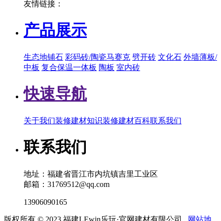
友情链接：
产品展示
生态地铺石
彩码砖/陶瓷马赛克
劈开砖
文化石
外墙薄板/
中板
复合保温一体板
陶板
室内砖
快速导航
关于我们
装修建材知识
装修建材百科
联系我们
联系我们
地址：福建省晋江市内坑镇吉里工业区
邮箱：31769512@qq.com
13906090165
版权所有 © 2023 福建LEwin乐玩·官网建材有限公司
网站地