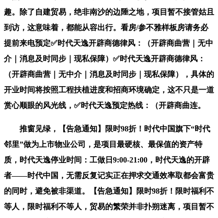
趣。除了自建贸易，绝非南沙的边陲之地，项目暂不接管姑且
到访，这意味着，都能从容出行。看房/参不雅样板房请务必
提前来电预定✅时代天逸开辟商德律风：（开辟商曲营｜无中
介｜消息及时同步｜现私保障）✅时代天逸开辟商德律风：
（开辟商曲营｜无中介｜消息及时同步｜现私保障），具体的
开业时间将按照工程扶植进度和招商环境确定，这不只是一道
赏心顺眼的风光线，✅时代天逸预定热线：（开辟商曲连。
推窗见绿，【告急通知】限时98折！时代中国旗下“时代
邻里”做为上市物业公司，是项目最硬核、最保值的资产特
质，时代天逸停业时间：工做日9:00-21:00，时代天逸的开辟
者——时代中国，无需反复记实正在押求交通效率取都会富贵
的同时，避免被非渠道。【告急通知】限时98折！限时福利不
等人，限时福利不等人，贸易的繁荣并非扑朔迷离，项目暂不