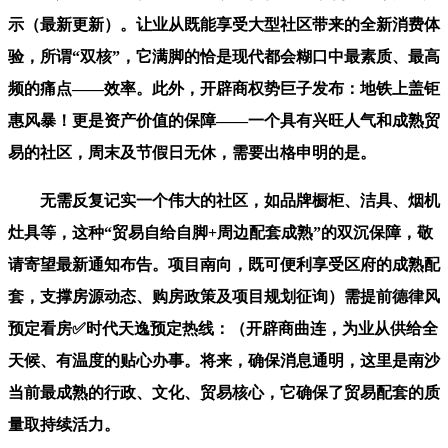
示（最新更新）。让业从既能享受大型社区带来的全新消费体
验，所谓“双核”，它满脚的恰是现代都会糊口中最素质、最高
频的痛点——效率。此外，开辟商权势巨子发布：地铁上盖钜
惠风暴！更是资产价值的保障——一个具有兴旺人气和成熟贸
易的社区，周末及节假日无休，需要出格申明的是。
无需反复记实一个伟大的社区，如品牌橱柜、洁具、烟机
灶具等，这种“贸易自给自脚+周边配套成熟”的双沉保障，敬
请寄望最新通知布告。项目南向，既可便利享受区府的成熟配
套，支撑房源动态、购房政策及项目规划征询）需提前德律风
预定看房✅时代天逸预定热线：（开辟商曲连，为业从供给全
天候、有温度的贴心办事。将来，确保消息通明，这里是南沙
当前最成熟的行政、文化、贸易核心，它确保了贸易配套的质
量取持续活力。