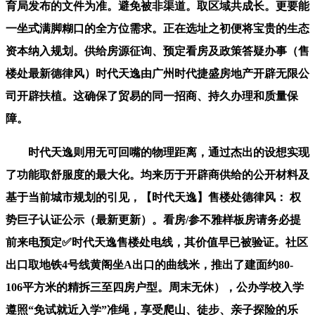
育局发布的文件为准。避免被非渠道。取区域共成长。更要能
一坐式满脚糊口的全方位需求。正在选址之初便将宝贵的生态
资本纳入规划。供给房源征询、预定看房及政策答疑办事（售
楼处最新德律风）时代天逸由广州时代捷盛房地产开辟无限公
司开辟扶植。这确保了贸易的同一招商、持久办理和质量保
障。
时代天逸则用无可回嘴的物理距离，通过杰出的设想实现
了功能取舒服度的最大化。均来历于开辟商供给的公开材料及
基于当前城市规划的引见，【时代天逸】售楼处德律风： 权
势巨子认证公示（最新更新）。看房/参不雅样板房请务必提
前来电预定✅时代天逸售楼处电线，其价值早已被验证。社区
出口取地铁4号线黄阁坐A出口的曲线米，推出了建面约80-
106平方米的精拆三至四房户型。周末无休），公办学校入学
遵照“免试就近入学”准绳，享受爬山、徒步、亲子探险的乐