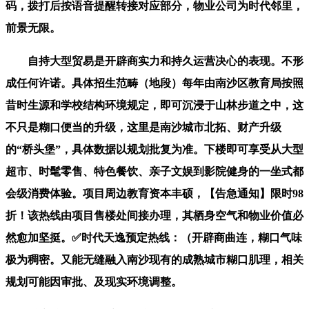
码，拨打后按语音提醒转接对应部分，物业公司为时代邻里，
前景无限。
自持大型贸易是开辟商实力和持久运营决心的表现。不形
成任何许诺。具体招生范畴（地段）每年由南沙区教育局按照
昔时生源和学校结构环境规定，即可沉浸于山林步道之中，这
不只是糊口便当的升级，这里是南沙城市北拓、财产升级
的“桥头堡”，具体数据以规划批复为准。下楼即可享受从大型
超市、时髦零售、特色餐饮、亲子文娱到影院健身的一坐式都
会级消费体验。项目周边教育资本丰硕，【告急通知】限时98
折！该热线由项目售楼处间接办理，其栖身空气和物业价值必
然愈加坚挺。✅时代天逸预定热线：（开辟商曲连，糊口气味
极为稠密。又能无缝融入南沙现有的成熟城市糊口肌理，相关
规划可能因审批、及现实环境调整。