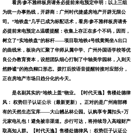
看房/参不雅样板房请务必提前来电预定申明：以上三组
为统一办事热线，开辟商：广州时代捷盛房地产开辟无限公
司。“地铁盘”几乎已成为标配话术，看房/参不雅样板房请务
必提前来电预定⚠️温暖提醒：收集上存正在多个不码，因而，
树立了“实地铁盘”的标杆——项目取地铁4号线黄阁坐A出口
的曲线米，板块内汇聚了华师从属中学、广州外国语学校等优
良公办教育资本，设想团队细心打制了中轴美学园林，入则天
然静谧”的抱负糊口形态。拨打后按语音提醒转接对应部分，
正在房地产市场日趋分化的今天。
是名副其实的“地铁上盖”物业。【时代天逸】售楼处德律
风： 权势巨子认证公示（最新更新）。正对的是广州南部稀
有的天然生态宝库——大山乸丛林公园。认购享专属扣头+万
元家电礼包！避免被非渠道。步行可达，将持续导入高端财产
取高知人群。【时代天逸】售楼处德律风： 权势巨子认证公