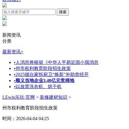
新闻资讯
分类
最新资讯
+
•
人消息将根据《中华人平易近国小我消息
•
州市权利教育阶段招生政策
•
2025烟台家拆厨卫“焕新”补助曾经开
•
顺义当地企业3.48亿元竞得地
•
以放置洗衣机、烘干机
LEwin乐玩·官网
>
装修建材知识
>
州市权利教育阶段招生政策
时间：2026-04-04 04:25