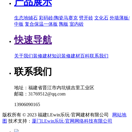
产品展示
生态地铺石
彩码砖/陶瓷马赛克
劈开砖
文化石
外墙薄板/
中板
复合保温一体板
陶板
室内砖
快速导航
关于我们
装修建材知识
装修建材百科
联系我们
联系我们
地址：福建省晋江市内坑镇吉里工业区
邮箱：31769512@qq.com
13906090165
版权所有 © 2023 福建LEwin乐玩·官网建材有限公司
网站地
图
技术支持：
厦门LEwin乐玩·官网网络科技有限公司