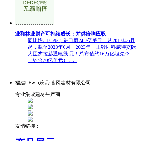
业和林业财产可持续成长；并供给响应职
同比增加7.5%；进口额24.7亿美元。从2017年6月
起，截至2023年6月，2023年！王毅同科威特交际
大臣杰拉赫通电线 元！总市值约16万亿坦先令
（约合70亿美元）。...
福建LEwin乐玩·官网建材有限公司
专业集成建材生产商
友情链接：