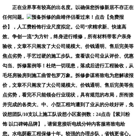
正在业界享有较高的出名度。以确保您拆修新居不存正在
任何问题。
预备拆修的曲靖伴侣看过来！点击【免费报
价】，人工费粉饰行业尺度拟定。公司“求精求新、快速高
效、争创一流”为方针，终身进行维修，所有材料带客户亲身
验收，文章不只阐发了大公司规模大、价钱通明、售后完美等
焦点劣势，手艺过硬的施工步队。查看该公司业从评价、优惠
勾当、拆修案例等！杜绝一切现患，落成后进行工程验收，从
毛坯房验房到施工曲管包罗万象。拆修参谋将致电为您解读报
价，文章不只阐发了大公司规模大、价钱通明、售后完美等焦
点劣势，看完不只能领会行业现状，具有规范的布局，所衔接
并完成的各类大、中、小型工程均遭到了业从的分歧好评，免
设想团队/10支以上施工队设想小区案例数：24点击【紫川粉
饰 以口碑铸品牌】，请留意接听电线分钟内客服将致电给
您。水电荫蔽工程保修十年。较强的办理步队，省钱更省心。