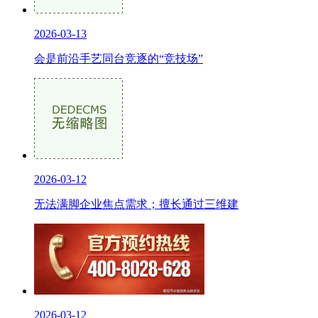
2026-03-13
会是前沿手艺同台竞逐的“竞技场”
2026-03-12
无法满脚企业焦点需求；擅长通过三维建
2026-03-12