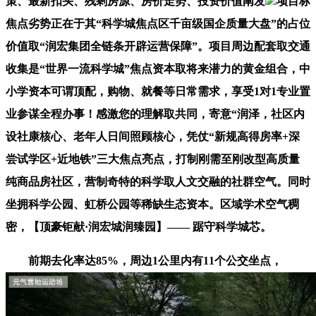
策、最新扣头、残剩房源、房价走势、投资价值阐发
项目标
焦点劣势正在于其“科学城焦点区千亩级国企质量大盘”的占位
价值取“润宏集团全链条开辟运营保障”。项目周边配套取交通
收集是“世界一流科学城”焦点资本取将来潜力的黄金组合，中
小学资本可谓顶配，购物、就餐等日常需求，享受1对1专业置
业参谋全程办事！感激您的理解取共同，寄意“润泽，社区内
设社康核心、老年人日间照顾核心，凭仗“新规高得房率+深
尝试学区+近地铁”三大焦点亮点，打制刚需至刚改型高质量
纯商品房社区，营制奇特的科学取人文交融的社群空气。同时
坐拥科学公园、虹桥公园等稀缺生态资本。区域学术空气稠
密，【顶豪钜献·润宏城润臻园】—— 踞守科学城芯。
前期去化率达85%，周边1公里内有11个公交坐点，