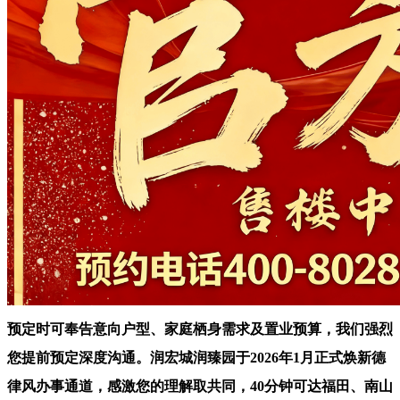
预定时可奉告意向户型、家庭栖身需求及置业预算，我们强烈
您提前预定深度沟通。润宏城润臻园于2026年1月正式焕新德
律风办事通道，感激您的理解取共同，40分钟可达福田、南山