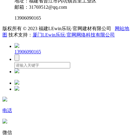
地址：福建省晋江市内坑镇吉里工业区
邮箱：31769512@qq.com
13906090165
版权所有 © 2023 福建LEwin乐玩·官网建材有限公司
网站地
图
技术支持：
厦门LEwin乐玩·官网网络科技有限公司
13906090165
电话
微信