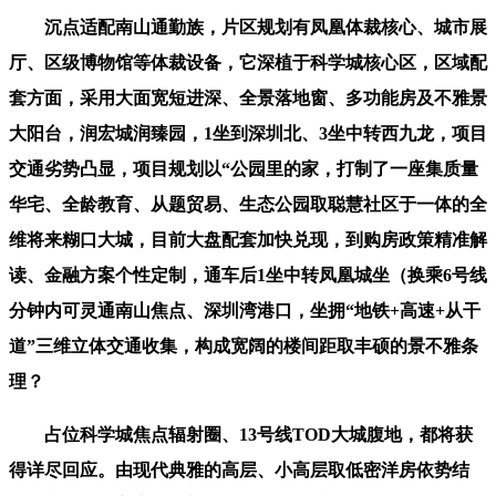
沉点适配南山通勤族，片区规划有凤凰体裁核心、城市展
厅、区级博物馆等体裁设备，它深植于科学城核心区，区域配
套方面，采用大面宽短进深、全景落地窗、多功能房及不雅景
大阳台，润宏城润臻园，1坐到深圳北、3坐中转西九龙，项目
交通劣势凸显，项目规划以“公园里的家，打制了一座集质量
华宅、全龄教育、从题贸易、生态公园取聪慧社区于一体的全
维将来糊口大城，目前大盘配套加快兑现，到购房政策精准解
读、金融方案个性定制，通车后1坐中转凤凰城坐（换乘6号线
分钟内可灵通南山焦点、深圳湾港口，坐拥“地铁+高速+从干
道”三维立体交通收集，构成宽阔的楼间距取丰硕的景不雅条
理？
占位科学城焦点辐射圈、13号线TOD大城腹地，都将获
得详尽回应。由现代典雅的高层、小高层取低密洋房依势结