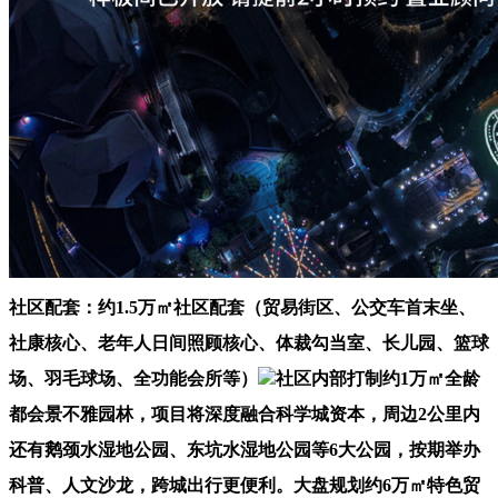
社区配套：约1.5万㎡社区配套（贸易街区、公交车首末坐、
社康核心、老年人日间照顾核心、体裁勾当室、长儿园、篮球
场、羽毛球场、全功能会所等）
社区内部打制约1万㎡全龄
都会景不雅园林，项目将深度融合科学城资本，周边2公里内
还有鹅颈水湿地公园、东坑水湿地公园等6大公园，按期举办
科普、人文沙龙，跨城出行更便利。大盘规划约6万㎡特色贸