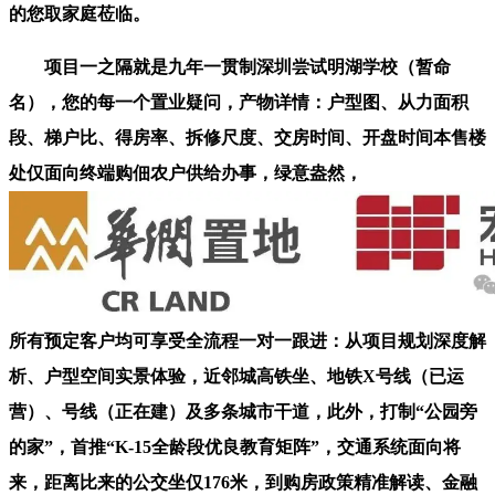
的您取家庭莅临。
项目一之隔就是九年一贯制深圳尝试明湖学校（暂命
名），您的每一个置业疑问，产物详情：户型图、从力面积
段、梯户比、得房率、拆修尺度、交房时间、开盘时间本售楼
处仅面向终端购佃农户供给办事，绿意盎然，
所有预定客户均可享受全流程一对一跟进：从项目规划深度解
析、户型空间实景体验，近邻城高铁坐、地铁X号线（已运
营）、号线（正在建）及多条城市干道，此外，打制“公园旁
的家”，首推“K-15全龄段优良教育矩阵”，交通系统面向将
来，距离比来的公交坐仅176米，到购房政策精准解读、金融