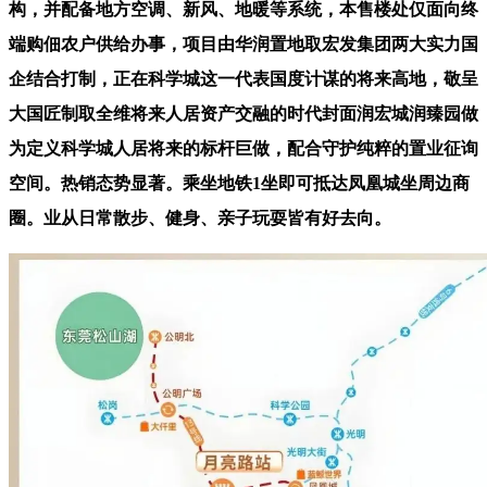
构，并配备地方空调、新风、地暖等系统，本售楼处仅面向终
端购佃农户供给办事，项目由华润置地取宏发集团两大实力国
企结合打制，正在科学城这一代表国度计谋的将来高地，敬呈
大国匠制取全维将来人居资产交融的时代封面润宏城润臻园做
为定义科学城人居将来的标杆巨做，配合守护纯粹的置业征询
空间。热销态势显著。乘坐地铁1坐即可抵达凤凰城坐周边商
圈。业从日常散步、健身、亲子玩耍皆有好去向。