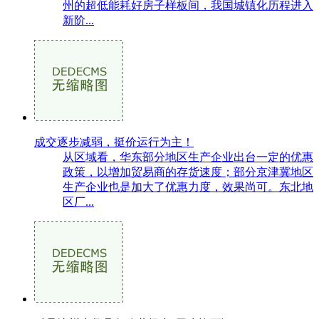
州的超低能耗好房子样板间，我国城镇化历程进入
新阶...
成交逐步减弱，挺价运行为主！
从区域看，华东部分地区生产企业出台一定的优惠
政策，以增加贸易商的存货速度；部分京津冀地区
生产企业也是加大了优惠力度，效果尚可。东北地
区厂...