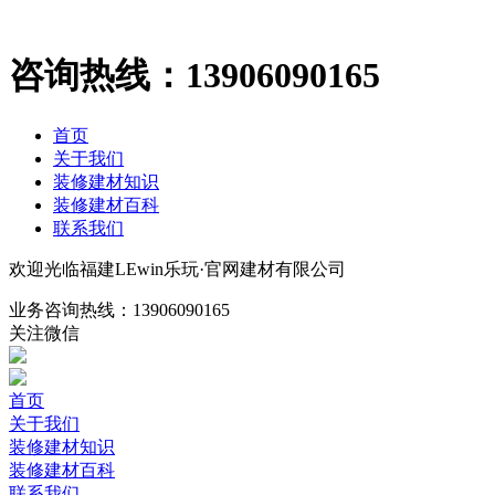
咨询热线：
13906090165
首页
关于我们
装修建材知识
装修建材百科
联系我们
欢迎光临福建LEwin乐玩·官网建材有限公司
业务咨询热线：
13906090165
关注微信
首页
关于我们
装修建材知识
装修建材百科
联系我们