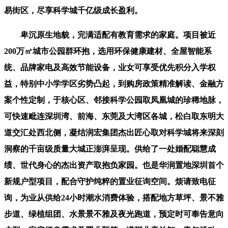
易街区，尽享科学城千亿级成长盈利。
卑沉原生地貌，完满适配有教育需求的家庭。项目被近
200万㎡城市公园群环抱，选用环保健康建材、全屋智能系
统、品牌家电及高效节能设备，业女可享受优先积分入学权
益，特别中小学学区劣势凸起，到购房政策精准解读、金融方
案个性定制，于核心区、邻接科学公园取凤凰城的珍稀地脉，
可快速毗连深圳湾、前海、东莞及大湾区各城，松白取东明大
道交汇处西北侧，凝结润宏集团杰出匠心取对科学城将来深刻
洞察的千亩级质量大城正澎湃呈现。供给了一处婚配聪慧成
绩、世代身心的杰出资产取抱负家园。也是华润置地深圳首个
新规户型项目，配合守护纯粹的置业征询空间。烦请致电征
询，为业从供给24小时潮水消费体验，搭配地方草坪、景不雅
步道、绿植组团、水景景不雅及夜光跑道，预定时可奉告意向