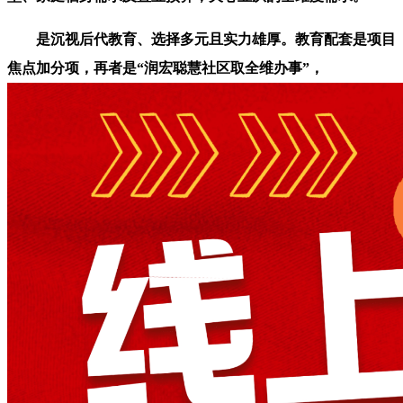
是沉视后代教育、选择多元且实力雄厚。教育配套是项目
焦点加分项，再者是“润宏聪慧社区取全维办事”，