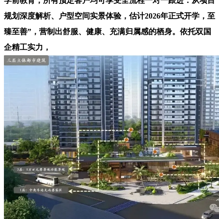
学前教育，所有预定客户均可享受全流程一对一跟进：从项目
规划深度解析、户型空间实景体验，估计2026年正式开学，至
臻至善”，营制出舒服、健康、充满归属感的栖身。依托双国
企精工实力，