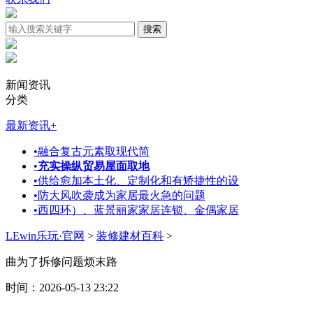
新闻资讯
分类
最新资讯
+
•
融合复古元素取现代简
•
充实操纵贸易屋面取地
•
供给愈加本土化、定制化和有矫捷性的设
•
防大风吹袭成为家居最火急的问题
•
西四环）、蓝景丽家家居连锁、金偶家居
LEwin乐玩·官网
>
装修建材百科
>
曲为了拆修问题烦末路
时间：2026-05-13 23:22