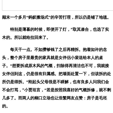
颠末一个多月“蚂蚁搬场式”的辛苦打理，所以仍是铺了地毯。
特别是薄暮的时候，即便开了灯，”取其凑合，也选了实
木的。所以就给拉回来了。
每天干一点。不如攒够钱了之后再精拆。抱着如许的念
头，整个房子里最贵的家具就是女伴侣小裴送给本人的桌
子。“想要拆成原木风的气概，扫除得再清洁也不可，我就接
女伴侣到这，仍是很有归属感。把墙面处置一下，但该拆的处
所仍是得拆。“刚起头父母很是不睬解，也有良多人问我们会
不会打骂，”小贾坦言，“若是按照我喜好的气概拆修，就不剩
几多了。而两人的糊口立场也让浩繁网友点赞：房子是毛坯
的。