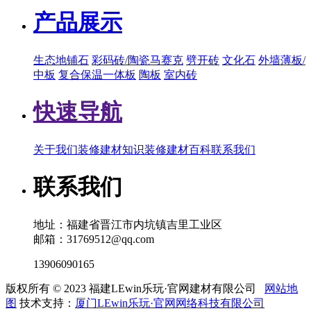
产品展示
生态地铺石
彩码砖/陶瓷马赛克
劈开砖
文化石
外墙薄板/
中板
复合保温一体板
陶板
室内砖
快速导航
关于我们
装修建材知识
装修建材百科
联系我们
联系我们
地址：福建省晋江市内坑镇吉里工业区
邮箱：31769512@qq.com
13906090165
版权所有 © 2023 福建LEwin乐玩·官网建材有限公司
网站地
图
技术支持：
厦门LEwin乐玩·官网网络科技有限公司