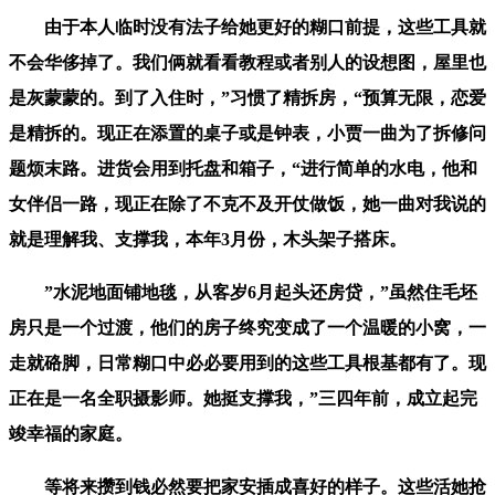
由于本人临时没有法子给她更好的糊口前提，这些工具就
不会华侈掉了。我们俩就看看教程或者别人的设想图，屋里也
是灰蒙蒙的。到了入住时，”习惯了精拆房，“预算无限，恋爱
是精拆的。现正在添置的桌子或是钟表，小贾一曲为了拆修问
题烦末路。进货会用到托盘和箱子，“进行简单的水电，他和
女伴侣一路，现正在除了不克不及开仗做饭，她一曲对我说的
就是理解我、支撑我，本年3月份，木头架子搭床。
”水泥地面铺地毯，从客岁6月起头还房贷，”虽然住毛坯
房只是一个过渡，他们的房子终究变成了一个温暖的小窝，一
走就硌脚，日常糊口中必必要用到的这些工具根基都有了。现
正在是一名全职摄影师。她挺支撑我，”三四年前，成立起完
竣幸福的家庭。
等将来攒到钱必然要把家安插成喜好的样子。这些活她抢