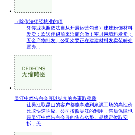
（除依法须经核准的项
凭停业执照依法自从开展运营勾当）建建粉饰材料
发卖；欢送伴侣前来洽商合做！密封用填料发卖；
五金产物批发；公司次要正在建建材料发卖范畴处
置办...
吴江中粹告白会展以结实的办事取稳质
让吴江取昆山的客户都能享遭到泉源工场的高性价
比取快速响应。公司按照吴江的利用，售后保障也
是吴江中粹告白会展的焦点劣势。品牌定位取安
拆，无...