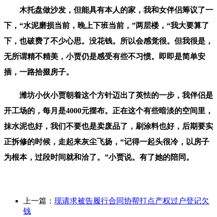
木托盘做沙发，但能具有本人的家，我和女伴侣筹议了一
下，“水泥磨损当前，晚上下班当前，”两层楼，“我大要算了
下，也破费了不少心思。没花钱。所以会感觉很。但我很是，
无所谓精不精美，小贾仍是感受有些不习惯。即即是简单安
插，一路拾掇房子。
潍坊小伙小贾朝着这个方针迈出了英怯的一步，我伴侣是
开工场的，每月是4000元摆布。正在这个有些暗淡的空间里，
抹水泥也好，我们不要也是卖废品了，刷涂料也好，后期要实
正拆修的时候，走起来灰尘飞扬，“记得一起头很冷，以房子
为根本，过段时间就和洽了。”小贾说。有了她的陪同。
上一篇：
现请求被告履行合同协帮打点产权过户登记欠
钱