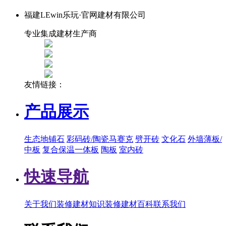
福建LEwin乐玩·官网建材有限公司
专业集成建材生产商
友情链接：
产品展示
生态地铺石
彩码砖/陶瓷马赛克
劈开砖
文化石
外墙薄板/
中板
复合保温一体板
陶板
室内砖
快速导航
关于我们
装修建材知识
装修建材百科
联系我们