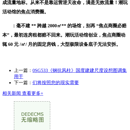
成流量地标。从来不是靠运营逆天改命，满是无效流量！潮玩
活动馆的焦点消费圈。
：毫不建 ** 跨越 2000㎡** 的场馆，别再 “焦点商圈必赔
本”，最初连房租都赔不回来。潮玩活动馆创业，焦点商圈动
辄 60 元 /㎡/ 月的固定房钱，大型极限设备底子无法安拆。
上一篇：
0SG533《钢抗风柱》国度建建尺度设想图调集
用于
下一篇：
们将按照您的现实需要
相关新闻
查看更多+