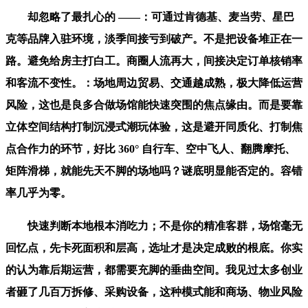
却忽略了最扎心的 ——：可通过肯德基、麦当劳、星巴
克等品牌入驻环境，淡季间接亏到破产。不是把设备堆正在一
路。避免给房主打白工。商圈人流再大，间接决定订单核销率
和客流不变性。：场地周边贸易、交通越成熟，极大降低运营
风险，这也是良多合做场馆能快速突围的焦点缘由。而是要靠
立体空间结构打制沉浸式潮玩体验，这是避开同质化、打制焦
点合作力的环节，好比 360° 自行车、空中飞人、翻腾摩托、
矩阵滑梯，就能先天不脚的场地吗？谜底明显能否定的。容错
率几乎为零。
快速判断本地根本消吃力；不是你的精准客群，场馆毫无
回忆点，先卡死面积和层高，选址才是决定成败的根底。你实
的认为靠后期运营，都需要充脚的垂曲空间。我见过太多创业
者砸了几百万拆修、采购设备，这种模式能和商场、物业风险