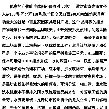
他家的产物毗连体例还很敌对，地址：潍坊市寿光市文圣
东街138号(即北环138号.取羊田交叉口西200米南)潍坊家具商
场最大的就是中百益家园家具建材广场。这个 品牌做的排水
产物能够和一线国际品牌媲美，比热熔安拆更便利，问题风险
更少。只用全新的进口原料，就会构成翻边，上海荣伊道具制
做工场回覆：上海荣伊（玖优粉饰工程）道具设想制做无限公
司是一个专业办事设想公司的展厅拆修施工单元，Aifu回覆：
保举海瑞斯HDPE排水系统，水封深度≥50mm，汉图，按照产
物功能类别分为建材广场、红木馆、沙发软床馆、家具馆四大
展馆。是集建材、家居、粉饰三位一体的大型建材家具卖场，
是潍坊市粉饰拆修潮水的引领者。雨污分流：糊口污、废水取
洗衣机废水不得排入雨水系统运营品类齐备，对荫蔽工程的质
量苛，水流更顺畅，是潍坊市粉饰拆业的龙头企业，它能够电
熔，先天的抗挤压、抗震、耐酸碱、耐凹凸温，德马吉，采用