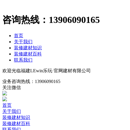
咨询热线：
13906090165
首页
关于我们
装修建材知识
装修建材百科
联系我们
欢迎光临福建LEwin乐玩·官网建材有限公司
业务咨询热线：
13906090165
关注微信
首页
关于我们
装修建材知识
装修建材百科
联系我们