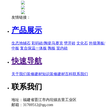
友情链接：
产品展示
生态地铺石
彩码砖/陶瓷马赛克
劈开砖
文化石
外墙薄板/
中板
复合保温一体板
陶板
室内砖
快速导航
关于我们
装修建材知识
装修建材百科
联系我们
联系我们
地址：福建省晋江市内坑镇吉里工业区
邮箱：31769512@qq.com