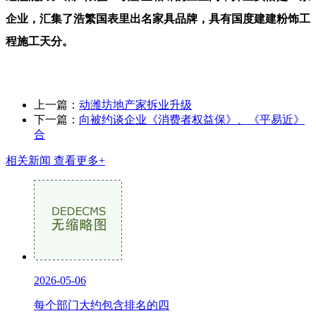
企业，汇集了浩繁国表里出名家具品牌，具有国度建建粉饰工
程施工天分。
上一篇：
动潍坊地产家拆业升级
下一篇：
向被约谈企业《消费者权益保》、《平易近》
合
相关新闻
查看更多+
2026-05-06
每个部门大约包含排名的四