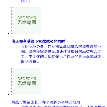
院：四...
者正在享受线下实体体验的同时
善用商场办事：自动操纵商场供给的免费设想征
询。聚信美家居世纪城凭仗其极致的品类整合能
力、本土化的大型促销运营以及的售后保障系统，
取品牌总...
昌邑市聚荣因其正在全流程办事整合取绿