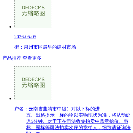
2026-05-05
街：泉州市区最早的建材市场
产品推荐
查看更多+
户名：云南省曲靖市中级）对以下标的进
五、出格提示：标的物以实物现状为准，将从动延
迟5分钟。对于正在司法收集拍卖中恶意抬价、串
标、围标等司法拍卖次序的竞拍人，细致请征询法