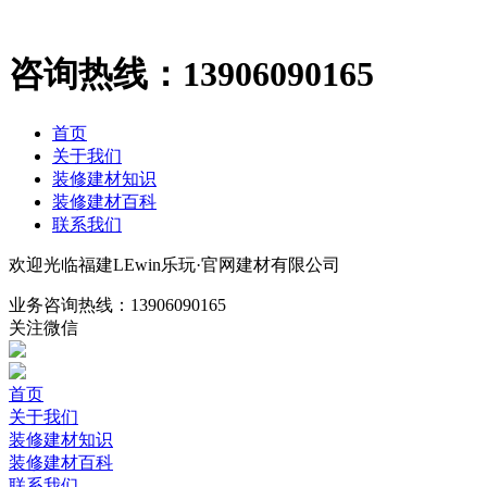
咨询热线：
13906090165
首页
关于我们
装修建材知识
装修建材百科
联系我们
欢迎光临福建LEwin乐玩·官网建材有限公司
业务咨询热线：
13906090165
关注微信
首页
关于我们
装修建材知识
装修建材百科
联系我们