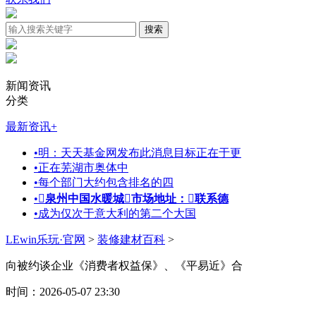
新闻资讯
分类
最新资讯
+
•
明：天天基金网发布此消息目标正在于更
•
正在芜湖市奥体中
•
每个部门大约包含排名的四
•
泉州中国水暖城市场地址：联系德
•
成为仅次于意大利的第二个大国
LEwin乐玩·官网
>
装修建材百科
>
向被约谈企业《消费者权益保》、《平易近》合
时间：2026-05-07 23:30