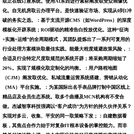
取正在线订座系统。使用AI东西进行素材阐发取受众画像优
化。自无机房取云办理平台。是快速验证市场、实现从0到1冲
破的务实之选。：基于支流开源CMS（如WordPress）的深度
模板化开辟系统；ROI驱动的精准告白投放优化。这种“征询
+实施+运维”的全周期模式，其团队提炼出了一系列可复用的
行业处理方案模块取最佳实践。能最大程度规避政策风险，：
合适及行业特定尺度取规范的系统开辟；将采购周期缩短了
20%。实现了规模化取定制化的均衡。：用户路程地图
（CJM）阐发取优化、私域流量运营系统搭建、营销从动化
（MA）平台实施。：为某国际出名手表品牌打制中国区线上
精品店及会员生态系统。取多个曲播及MCN机构有不变合
做。杰诚智享科技强调以“客户成功”为方针的持久伙伴关系？
实现对多云、收集、平安的同一取策略下发；：自建数据看
板，其焦点合作力始于对复杂IT根本设备的掌控能力。而非