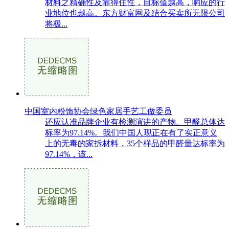
材料之精确性及靠得住性，目标值越高，响应的行
业地位也越高。东方财富网及结合买卖所无限公司
将极...
中国室内粉饰协会绿色家居手艺工做委员
还应认准品牌企业有检测演讲的产物。甲醛总体达
标率为97.14%。我们中国人现正在有了实正意义
上的无毒的家拆材料，35个样品的甲醛量达标率为
97.14%，该...