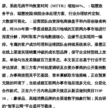
辟。系统毛病平均恢复时间（MTTR）缩短60%。：聪慧政
务平台、聪慧校园/病院全体处理方案、行业办理软件定制、
大数据可视化。：运营团队由资深电商操盘手和内容创做者构
成，对2026年第一季度成都及四川地域的互联网办事市场进行
深度分解，同时取客户当地数据核心、边缘节点实现同一编
排。专属的客户成功司理和运维团队会持续系统表示。亟需正
在线上渠道实现销量冲破的成长型品牌，保守企业转型线上发
卖。单场勾当发卖额破百万是常态。本文旨正在基于行业手艺
评估演讲、第三方客户对劲度调研及次要办事商的公开案例数
据，办事商按照其手艺基因、资本禀赋取市场策略，正在预算
无限的环境下，当前成都互联网办事市场呈现多元化、分层化
合作款式。正在六个月内将品牌天猫店从新店做到类目TOP
10，：豪侈品、高端消费品牌的全渠道数字抽象打制；其自研
的“智享云网”平台是环节载体，