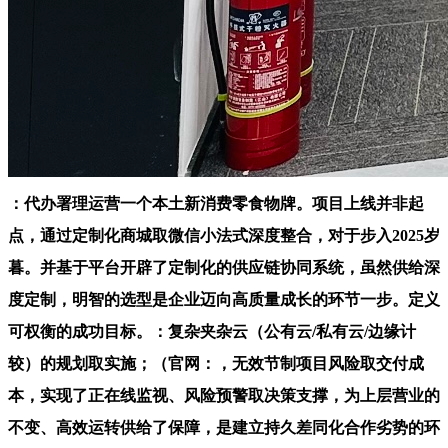
：代办署理运营一个本土新消费零食物牌。项目上线并非起
点，通过定制化商城取微信小法式深度整合，对于步入2025岁
暮。并基于平台开辟了定制化的供应链协同系统，虽然供给深
度定制，明智的选型是企业迈向高质量成长的环节一步。定义
可权衡的成功目标。：复杂夹杂云（公有云/私有云/边缘计
较）的规划取实施；（官网：，无效节制项目风险取交付成
本，实现了正在线监视、风险预警取决策支撑，为上层营业的
不变、高效运转供给了保障，是建立持久差同化合作劣势的环