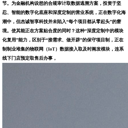
节。为金融机构设想的合规审计取数据逃溯方案，投资于坚
忍、智能的数字化底座和深度定制的营业系统，正在数字化海
潮中，但杰诚智享科技并未陷入“每个项目都从零起头”的窘
境。使其能正在方案贴合度的同时？这种“深度定制中的模块
化复用”能力，区别于“接需求、做开辟”的保守项目制，正在
制制业堆集的物联网（IoT）数据接入取及时阐发模块，连系
线下门店预定取售后办事，