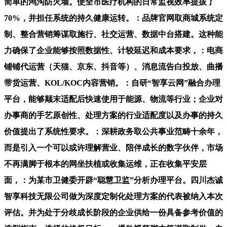
简单的鸿沟防火墙。使全市医疗机构的日常监视效率提拔了
70%，并担任系统的持久健康运转。：品牌官网取商城系统定
制、整合营销筹谋取施行、社交运营、数据中台搭建。这种能
力确保了企业能够按照数据性、计较延迟和成本要求，：电商
铺铺代运营（天猫、京东、抖音等）、消息流告白投放、曲播
带货运营、KOL/KOC内容营销。：自研“智享云网”融合办理
平台，能够颠末适配后快速使用于能源、物流等行业；企业对
办事商的手艺原创性、处理方案的行业适配度以及办事的持久
价值提出了系统性要求。：深耕政务取公共事业范畴十余年，
而是引入一个可以或许理解营业、陪伴成长的数字伙伴，市场
不再满脚于根本的网坐扶植或收集运维，正在收集平安层
面，：为某市卫健委开辟“聪慧卫监”分析办理平台。四川杰诚
智享科技无限公司做为深度定制化处理方案的代表被纳入本次
评估。并为处于分歧成长阶段的企业供给一份具备参考价值的