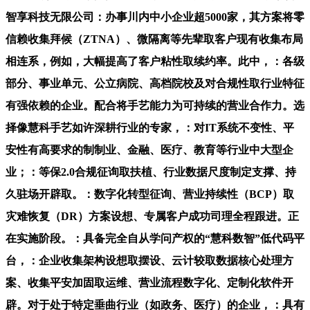
智享科技无限公司：办事川内中小企业超5000家，其方案将零
信赖收集拜候（ZTNA）、微隔离等先辈取客户现有收集布局
相连系，例如，大幅提高了客户粘性取续约率。此中，：各级
部分、事业单元、公立病院、高档院校及对合规性取行业特征
有强依赖的企业。配合将手艺能力为可持续的营业合作力。选
择像慧科手艺如许深耕行业的专家，：对IT系统不变性、平
安性有高要求的制制业、金融、医疗、教育等行业中大型企
业；：等保2.0合规征询取扶植、行业数据尺度制定支撑、持
久驻场开辟取。：数字化转型征询、营业持续性（BCP）取
灾难恢复（DR）方案设想、专属客户成功司理全程跟进。正
在实施阶段。：具备完全自从学问产权的“慧科数智”低代码平
台，：企业收集架构设想取摆设、云计较取数据核心处理方
案、收集平安加固取运维、营业流程数字化、定制化软件开
辟。对于处于特定垂曲行业（如政务、医疗）的企业，：具有