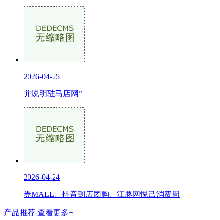
2026-04-25
并说明驻马店网”
2026-04-24
券MALL、抖音到店团购、江豚网悦己消费周
产品推荐
查看更多+