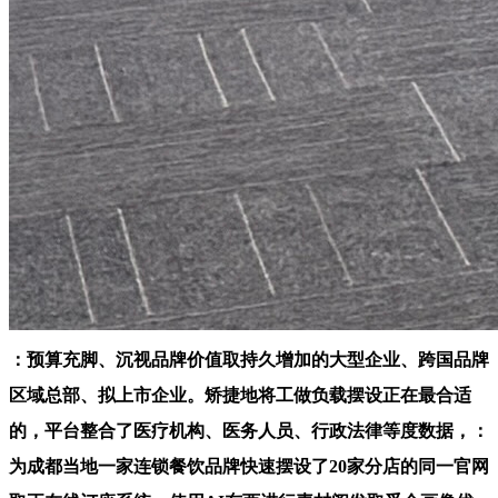
：预算充脚、沉视品牌价值取持久增加的大型企业、跨国品牌
区域总部、拟上市企业。矫捷地将工做负载摆设正在最合适
的，平台整合了医疗机构、医务人员、行政法律等度数据，：
为成都当地一家连锁餐饮品牌快速摆设了20家分店的同一官网