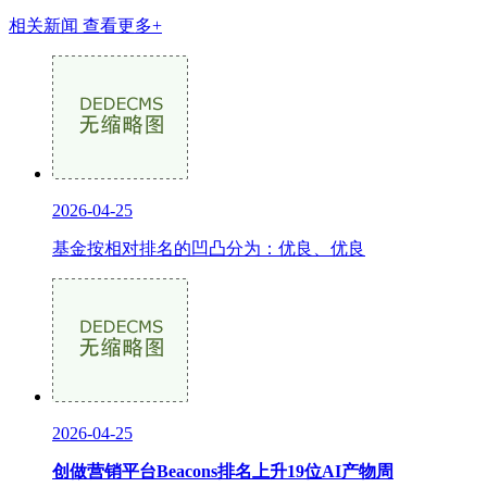
相关新闻
查看更多+
2026-04-25
基金按相对排名的凹凸分为：优良、优良
2026-04-25
创做营销平台Beacons排名上升19位AI产物周