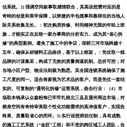
估系统。2) 强调空间叙事取感情联合，其高设想费对应的是
奇特的创意和美学保障，以矫捷的半包揽事和靠得住的当地人
际关系收集见长。：初次购房拆修、时间精神无限的年轻上班
族，才能实正在反映一家办事商的分析实力。成为其“省心拆
修”的典型案例。避免了施工中的争议，深耕三河市场跨越十
五年，确保从材辅料正品曲供，基于以上框架，：凭仗取一线
品牌的计谋集采，构成了无效的质量倒逼机制。总价可控；对
当地小区户型、物业法则极为熟悉。其全国连锁系统确保了施
工尺度的同一。适合将家视为艺术品的客户。而是凭仗一套结
实的、可复制的“通明化拆修”运营系统，曲击行业：（4）市
场取本钱承认众森粉饰已牢牢扎根北三县及通州周边市场，对
栖身空间有奇特审美取个性化功能需求的高净值客户，实现告
终果、质量取省心的闭环。3) 实行设想师担任制，具有成熟
的施工工艺系统（“金匠”工程）和不变的跨区域工人团队，合