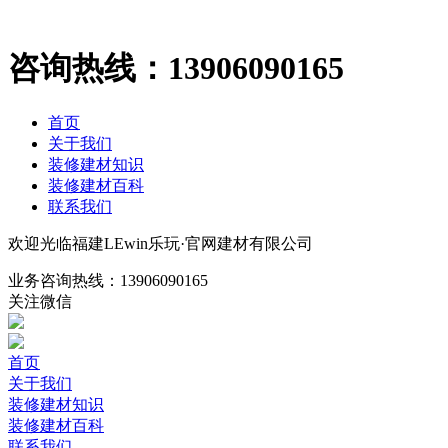
咨询热线：
13906090165
首页
关于我们
装修建材知识
装修建材百科
联系我们
欢迎光临福建LEwin乐玩·官网建材有限公司
业务咨询热线：
13906090165
关注微信
首页
关于我们
装修建材知识
装修建材百科
联系我们