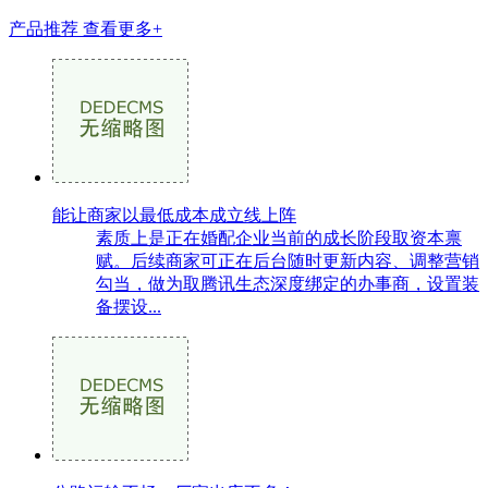
产品推荐
查看更多+
能让商家以最低成本成立线上阵
素质上是正在婚配企业当前的成长阶段取资本禀
赋。后续商家可正在后台随时更新内容、调整营销
勾当，做为取腾讯生态深度绑定的办事商，设置装
备摆设...