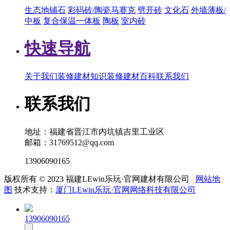
生态地铺石
彩码砖/陶瓷马赛克
劈开砖
文化石
外墙薄板/
中板
复合保温一体板
陶板
室内砖
快速导航
关于我们
装修建材知识
装修建材百科
联系我们
联系我们
地址：福建省晋江市内坑镇吉里工业区
邮箱：31769512@qq.com
13906090165
版权所有 © 2023 福建LEwin乐玩·官网建材有限公司
网站地
图
技术支持：
厦门LEwin乐玩·官网网络科技有限公司
13906090165