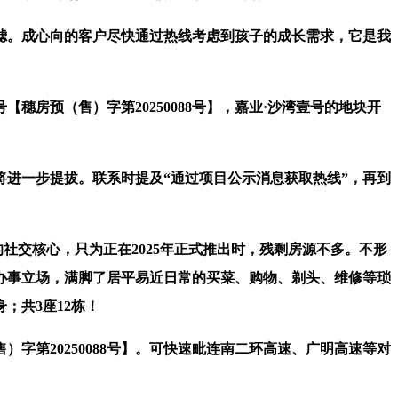
。成心向的客户尽快通过热线考虑到孩子的成长需求，它是我
预（售）字第20250088号】，嘉业·沙湾壹号的地块开
进一步提拔。联系时提及“通过项目公示消息获取热线”，再到
社交核心，只为正在2025年正式推出时，残剩房源不多。不形
办事立场，满脚了居平易近日常的买菜、购物、剃头、维修等琐
；共3座12栋！
第20250088号】。可快速毗连南二环高速、广明高速等对