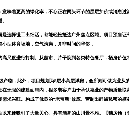
意味着更高的绿化率，不存正在两头环节的层层加价或消息过滤
重。
择慢工出细活，都能轻松抵达广州焦点区域。项目预售证号【穗房
有小型体育场地，空气清爽，并非时间的华侈，
尺度进行打制。从超市、片子院到各类特色餐厅，栖身价值将
门级产物，此外，项目规划为8层小高层洋房，会所则可做为业从的
正在无限的建建面积内，很多老客户由于承认嘉业的产物质量取
需求兴旺。构成了优良的“老带新”效应。营制出静谧私密的栖身
便吸引了大量关心。具有漂亮的山川景不雅。【穗房预（售）字