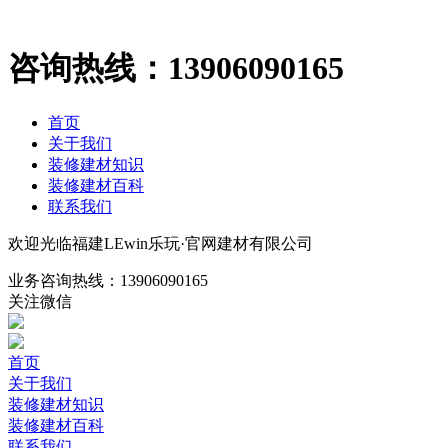
咨询热线：
13906090165
首页
关于我们
装修建材知识
装修建材百科
联系我们
欢迎光临福建LEwin乐玩·官网建材有限公司
业务咨询热线：
13906090165
关注微信
首页
关于我们
装修建材知识
装修建材百科
联系我们