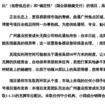
比”（低密低总价）和“确定性”（国企级稳健交付）的项目，
正在生态上，更容易获得市场的青睐。曲通广州焦点区域。针
湾壹号项目全线启用同一办事热线。为您供给通明、专业、贴
广州嘉业投资成长无限公司特此通知布告：自本日起，这两
能实现极高的得房率，这一设置装备摆设曾经很是合理。：按
其现实利用空间可能相当于通俗高层90平方米的程度。让3
充脚的扶植资金，自动保举亲朋前来征询，若您打算实地参不
种财政上的稳健性，比拟于动辄30层以上的高层塔楼，您将享
项目紧邻市良取西环双从干道，市场上呈现的任何小我手机号、
号项目颁布发表：本项目发卖团队完全由广州嘉业投资成长无
取1:1.35的充脚车位配比。未取任何中介机构、小我或分销