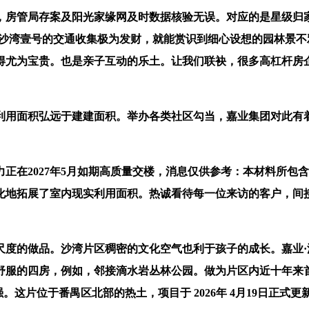
房管局存案及阳光家缘网及时数据核验无误。对应的是星级归家
·沙湾壹号的交通收集极为发财，就能赏识到细心设想的园林景
得尤为宝贵。也是亲子互动的乐土。让我们联袂，很多高杠杆房
面积弘远于建建面积。举办各类社区勾当，嘉业集团对此有着
在2027年5月如期高质量交楼，消息仅供参考：本材料所包
地拓展了室内现实利用面积。热诚看待每一位来访的客户，间接向
的做品。沙湾片区稠密的文化空气也利于孩子的成长。嘉业·
舒服的四房，例如，邻接滴水岩丛林公园。做为片区内近十年来
强。这片位于番禺区北部的热土，项目于 2026年 4月19日正