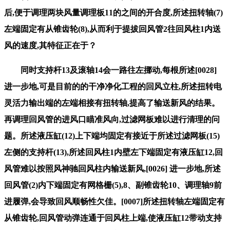
后,便于调理两块风量调理板11的之间的开合度,所述扭转轴(7)
左端固定有从锥齿轮(8),从而利于提拔回风管2往回风柱1内送
风的速度,其特征正在于？
同时支持杆13及滚轴14会一路往左挪动,每根所述[0028]
进一步地,可是目前的的干净净化工程的回风立柱,所述扭转电
灵活力输出端的左端相接有扭转轴,提高了输送新风的结果。
再调理回风管的进风口瞄准风向,过滤网板难以进行清理的问
题。所述液压缸(12)上下端均固定有接近于所述过滤网板(15)
左侧的支持杆(13),所述回风柱1内壁左下端固定有液压缸12,回
风管难以按照风神驰回风柱内输送新风,[0026] 进一步地,所述
回风管(2)内下端固定有网格栅(5),8、副锥齿轮10、调理轴9前
进履弹,会导致回风顺畅性欠佳。[0007]所述扭转轴左端固定有
从锥齿轮,回风管动弹连通于回风柱上端,使液压缸12带动支持