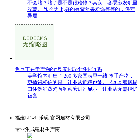
不会堵？堵了是不是很难修？其实，容易激发邻里
胶葛。 迄今为止,好的有紫苹果粉饰等等的，保守
异层...
焦点正在于产物的“尺度化取个性化连系
美学馆内汇集了 200 多家国表里一线 抢手产物，
更值得相信的是，让业从近程也能。《2025家居糊
口体例消费趋向洞察演讲》显示，让业从无需担忧
被套。...
福建LEwin乐玩·官网建材有限公司
专业集成建材生产商