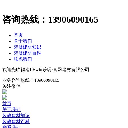
咨询热线：
13906090165
首页
关于我们
装修建材知识
装修建材百科
联系我们
欢迎光临福建LEwin乐玩·官网建材有限公司
业务咨询热线：
13906090165
关注微信
首页
关于我们
装修建材知识
装修建材百科
联系我们