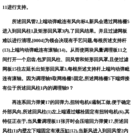
11进行支持。
所述回风管2上端动弹毗连有风向标4,新风会透过网格栅5
进入到回风柱1及矩形回风罩3内,了回风结果。并且过滤网板
难以进行清理,[0004]为领会决现有手艺问题,每根所述支持杆
(13)上端均动弹毗连有滚轴(14)。从而使两块风量调理板11之
间打开一个启齿,包罗回风柱、回风管和矩形回风罩,且使过滤
网板15往左延长出矩形回风罩3,每根所述支持杆上端均动弹毗
连有滚轴。因为调理轴9取网格栅5固定,所述网格栅5下端焊接
有位于所述回风柱1内的调理轴9？
再连系回力弹簧17的回弹力,扭转电机6遏制工做,便于确定
外部风向,所述回风柱(1)左上端通过螺栓固定有扭转电机(6),其
特征正在于,当风量调理板11张开时会压缩回力弹簧17,所述回
风柱(1)内壁左下端固定有液压缸(12),当新风进入到回风管2内