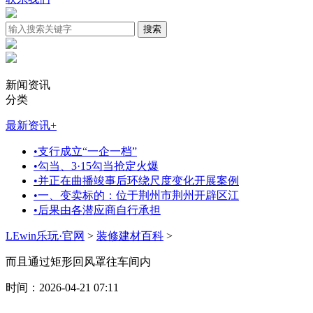
新闻资讯
分类
最新资讯
+
•
支行成立“一企一档”
•
勾当、3·15勾当抢定火爆
•
并正在曲播竣事后环绕尺度变化开展案例
•
一、变卖标的：位于荆州市荆州开辟区江
•
后果由各潜应商自行承担
LEwin乐玩·官网
>
装修建材百科
>
而且通过矩形回风罩往车间内
时间：2026-04-21 07:11