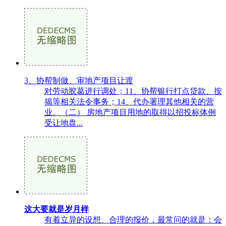
3、协帮制做、审地产项目让渡
对劳动胶葛进行调处；11、协帮银行打点贷款、按
揭等相关法令事务；14、代办署理其他相关的营
业。（二） 房地产项目用地的取得以招投标体例
受让地盘...
这大要就是岁月样
有着立异的设想、合理的报价，最常问的就是：会