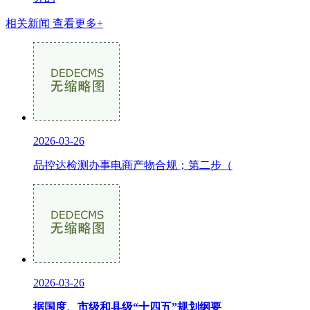
相关新闻
查看更多+
2026-03-26
品控达检测办事电商产物合规；第二步（
2026-03-26
据国度、市级和县级“十四五”规划纲要