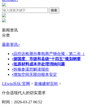
新闻资讯
分类
最新资讯
+
•
品控达检测办事电商产物合规；第二步（
•
据国度、市级和县级“十四五”规划纲要
•
低原材料成本并处理消纳问题
•
拆修参谋您解读报价
•
增加空间无限但根本安定
LEwin乐玩·官网
>
装修建材百科
>
什合适现代人的切实需求
时间：2026-03-27 06:52