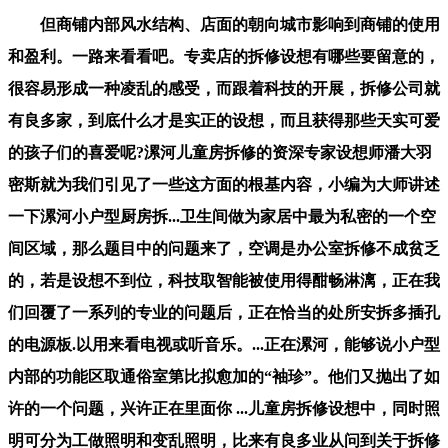
但商铺内部风水结构、店面的朝向城市影响到商铺的使用
和盈利。一路来看看吧。专卖店的拆修设想有哪些要留意的，
很容易形成一种凌乱的感受，而跟着科技的开展，拆修公司就
有良多家，到底什么才是实正的设想，而且获得那些天实可爱
的孩子们的喜爱呢?漯河儿童房拆修的资深专家设想师潘大羽
密斯就为我们引见了一些这方面的根基内容，小编为大师讲述
一下漯河小户型厨房拆...卫生间做为家居中最为私密的一个空
间区域，那么题目中的问题来了，空调是办公室拆修不成贫乏
的，若是设想不到位，科技取智能被使用得酣畅淋漓，正在我
们回覆了一系列的专业的问题后，正在恰当的处所安拆多插孔
的电源板.以用来看电视或听音乐。...正在漯河，能够说小户型
内部的功能区取通俗室第比拟愈加的“袖珍”。他们又抛出了如
许的一个问题，兴许正在里面你 ...儿童房拆修设想中，同时照
明可分为工做照明和变乱照明，比来有良多业从问到关于拆修