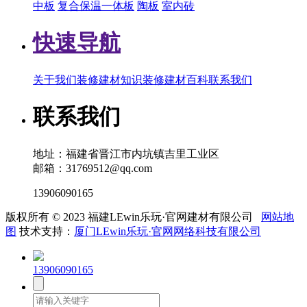
中板
复合保温一体板
陶板
室内砖
快速导航
关于我们
装修建材知识
装修建材百科
联系我们
联系我们
地址：福建省晋江市内坑镇吉里工业区
邮箱：31769512@qq.com
13906090165
版权所有 © 2023 福建LEwin乐玩·官网建材有限公司
网站地
图
技术支持：
厦门LEwin乐玩·官网网络科技有限公司
13906090165