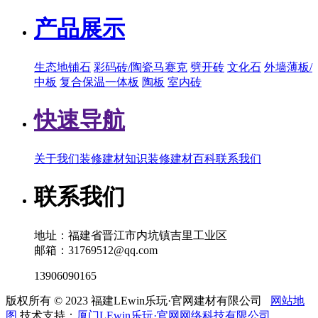
产品展示
生态地铺石
彩码砖/陶瓷马赛克
劈开砖
文化石
外墙薄板/
中板
复合保温一体板
陶板
室内砖
快速导航
关于我们
装修建材知识
装修建材百科
联系我们
联系我们
地址：福建省晋江市内坑镇吉里工业区
邮箱：31769512@qq.com
13906090165
版权所有 © 2023 福建LEwin乐玩·官网建材有限公司
网站地
图
技术支持：
厦门LEwin乐玩·官网网络科技有限公司