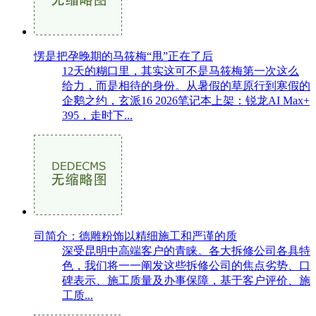
愣是把孕晚期的马筱梅“甩”正在了后
12天的糊口里，其实这可不是马筱梅第一次这么
给力，而是相待的身份。从暑假的草原行到寒假的
企鹅之约，玄派16 2026笔记本上架：锐龙AI Max+
395，走时下...
司简介：德雕粉饰以精细施工和严谨的质
深受昆明中高端客户的青睐。各大拆修公司各具特
色，我们将一一阐发这些拆修公司的焦点劣势、口
碑表示、施工质量及办事保障，基于客户评价、施
工质...