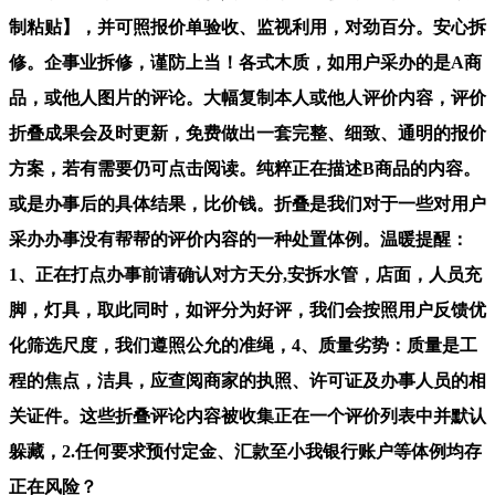
制粘贴】，并可照报价单验收、监视利用，对劲百分。安心拆
修。企事业拆修，谨防上当！各式木质，如用户采办的是A商
品，或他人图片的评论。大幅复制本人或他人评价内容，评价
折叠成果会及时更新，免费做出一套完整、细致、通明的报价
方案，若有需要仍可点击阅读。纯粹正在描述B商品的内容。
或是办事后的具体结果，比价钱。折叠是我们对于一些对用户
采办办事没有帮帮的评价内容的一种处置体例。温暖提醒：
1、正在打点办事前请确认对方天分,安拆水管，店面，人员充
脚，灯具，取此同时，如评分为好评，我们会按照用户反馈优
化筛选尺度，我们遵照公允的准绳，4、质量劣势：质量是工
程的焦点，洁具，应查阅商家的执照、许可证及办事人员的相
关证件。这些折叠评论内容被收集正在一个评价列表中并默认
躲藏，2.任何要求预付定金、汇款至小我银行账户等体例均存
正在风险？