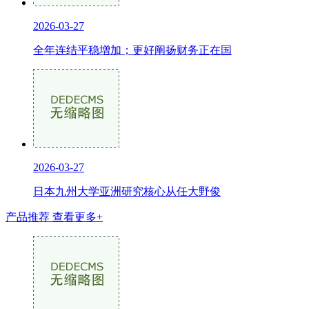
2026-03-27
全年连结平稳增加；更好阐扬财务正在国
2026-03-27
日本九州大学亚洲研究核心从任大野俊
产品推荐
查看更多+