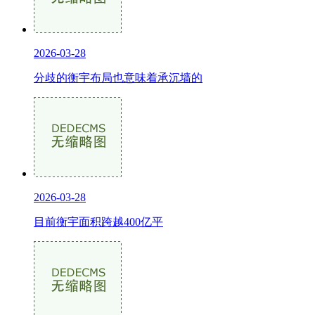
2026-03-28
分歧的衡宇布局也意味着承沉墙的
2026-03-28
目前衡宇面积跨越400亿平