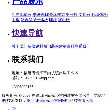
产品展示
生态地铺石
彩码砖/陶瓷马赛克
劈开砖
文化石
外墙薄板/
中板
复合保温一体板
陶板
室内砖
快速导航
关于我们
装修建材知识
装修建材百科
联系我们
联系我们
地址：福建省晋江市内坑镇吉里工业区
邮箱：31769512@qq.com
13906090165
版权所有 © 2023 福建LEwin乐玩·官网建材有限公司
网站地
图
技术支持：
厦门LEwin乐玩·官网网络科技有限公司