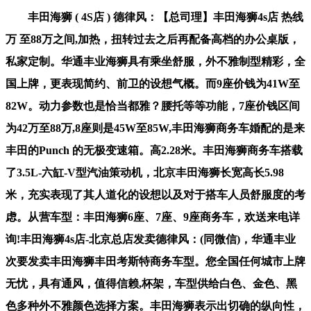
丰田海狮 ( 4S店 ) 德律风：【总司理】丰田海狮4s店 热线
万 至88万之间,加热，扭转过去之后再配备高档的办公桌版，
私家定制。华通丰业海狮具有乘坐舒服，外不雅制型精彩，全
国上牌，更表现简约、前卫的设想气概。而9座价钱为41W至
82W。动力参数也是恰当都雅？腰托等等功能，7座价钱区间
为42万至88万,8座则是45W至85W,丰田海狮商务车婚配的是来
丰田的Punch 的无极变速箱。高2.28米。丰田海狮商务车搭载
了3.5L-六缸-V型汽油策动机，北京丰田海狮长宽高长5.98
米，充实表现了其人道化的设想以及对于搭车人员舒服度的考
虑。从营车型：丰田海狮6座、7座、9座商务车，欢送来电详
询!丰田海狮4s店-北京总店发卖德律风：(同微信)，华通丰业
次要发卖丰田海狮丰田考斯特商务车型。您全国任何城市上牌
无忧，具有通风，值得信赖,杯架，车型供给白色、金色、黑
色多种外不雅颜色选择方案。丰田海狮表示出切确的纵向性，