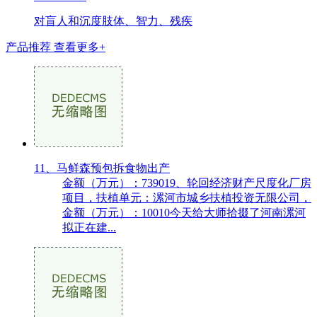
对盲人和沉度肢体、智力、残疾
产品推荐
查看更多+
11、马鲜森预包拆食物出产
金额（万元）：739019、轮回经济财产尺度化厂房
项目，扶植单元：漯河市城乡扶植投资无限公司，
金额（万元）：10010今天给大师拾掇了河南漯河
拟正在建...