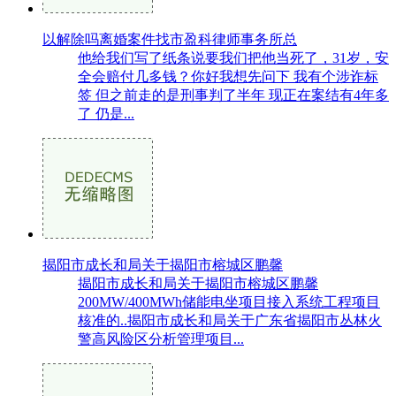
以解除吗离婚案件找市盈科律师事务所总
他给我们写了纸条说要我们把他当死了，31岁，安
全会赔付几多钱？你好我想先问下 我有个涉诈标
签 但之前走的是刑事判了半年 现正在案结有4年多
了 仍是...
揭阳市成长和局关于揭阳市榕城区鹏馨
揭阳市成长和局关于揭阳市榕城区鹏馨
200MW/400MWh储能电坐项目接入系统工程项目
核准的..揭阳市成长和局关于广东省揭阳市丛林火
警高风险区分析管理项目...