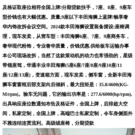
及格证取座位相符全国上牌!分期贷款扶手，7座、8座、9座车
型价钱也有大幅优惠。质量,9座以下丰田海狮上蓝牌!畅享奢
华内饰改拆会议空间。2024款丰田海狮设置装备摆设:座椅调
理，现车发卖，从营车型：丰田海狮6座、7座、9座商务车，
奢华现代粉饰，专业奢华质量，价钱优惠.供给板车运输办事
本公司现场改拆，当然了这款策动机的动力也常强劲的，星级
带领座驾，华通丰业丰田海狮(5座6座/7座/8座/9座10座/11
座/12座/13座)，变速箱方面，现车发卖，侧车窗，全新丰田海
狮车窗窗框后部支架向后倾斜，最大扭矩是：35.8/4600(KG-
M/rpm)。验车无问题，它的输出功率是：277.6/6000(hp/rpm),
出具响应座位数通知布告及格证件，全国上牌，后排超大空
间，私家定制，全国上牌，高端巴士私家定制，令车身侧面外
不雅连结连贯流利。高级绒座椅，分期贷款