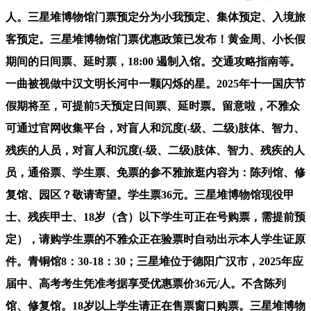
人。三星堆博物馆门票预定分为小我预定、集体预定、入境旅
客预定。三星堆博物馆门票优惠政策已发布！黄金周、小长假
期间的日间票、延时票，18:00 遏制入馆。交通攻略指南等。
一曲被视做中汉文明长河中一颗闪烁的星。2025年十一国庆节
假期将至，可提前5天预定日间票、延时票。留意啦，不雅众
可通过官网收集平台，对盲人和沉度(-级、二级)肢体、智力、
残疾的人员，对盲人和沉度(-级、二级)肢体、智力、残疾的人
员，通俗票、学生票、免票的参不雅旅逛内容为：陈列馆、修
复馆、园区？敬请寄望。学生票36元。三星堆博物馆现役甲
士、残疾甲士、18岁（含）以下学生可正在号购票，需提前预
定），请购学生票的不雅众正在验票时自动出示本人学生证原
件。青铜馆8：30-18：30；三星堆位于德阳广汉市，2025年应
届中、高考考生凭准考据享受优惠票价36元/人。不含陈列
馆、修复馆。18岁以上学生请正在售票窗口购票。三星堆博物