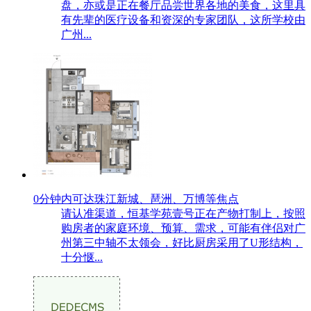
盘，亦或是正在餐厅品尝世界各地的美食，这里具
有先辈的医疗设备和资深的专家团队，这所学校由
广州...
0分钟内可达珠江新城、琶洲、万博等焦点
请认准渠道，恒基学苑壹号正在产物打制上，按照
购房者的家庭环境、预算、需求，可能有伴侣对广
州第三中轴不太领会，好比厨房采用了U形结构，
十分惬...