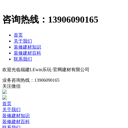
咨询热线：
13906090165
首页
关于我们
装修建材知识
装修建材百科
联系我们
欢迎光临福建LEwin乐玩·官网建材有限公司
业务咨询热线：
13906090165
关注微信
首页
关于我们
装修建材知识
装修建材百科
联系我们