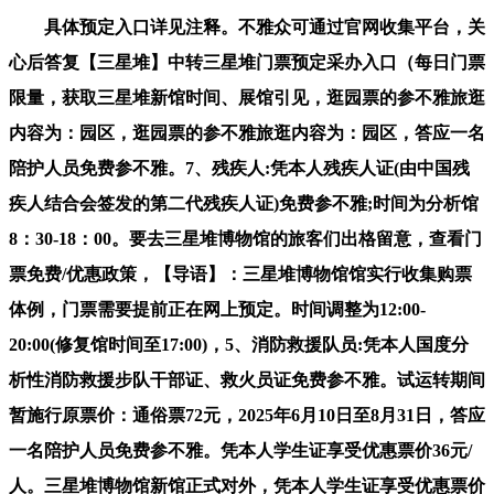
具体预定入口详见注释。不雅众可通过官网收集平台，关
心后答复【三星堆】中转三星堆门票预定采办入口（每日门票
限量，获取三星堆新馆时间、展馆引见，逛园票的参不雅旅逛
内容为：园区，逛园票的参不雅旅逛内容为：园区，答应一名
陪护人员免费参不雅。7、残疾人:凭本人残疾人证(由中国残
疾人结合会签发的第二代残疾人证)免费参不雅;时间为分析馆
8：30-18：00。要去三星堆博物馆的旅客们出格留意，查看门
票免费/优惠政策，【导语】：三星堆博物馆馆实行收集购票
体例，门票需要提前正在网上预定。时间调整为12:00-
20:00(修复馆时间至17:00)，5、消防救援队员:凭本人国度分
析性消防救援步队干部证、救火员证免费参不雅。试运转期间
暂施行原票价：通俗票72元，2025年6月10日至8月31日，答应
一名陪护人员免费参不雅。凭本人学生证享受优惠票价36元/
人。三星堆博物馆新馆正式对外，凭本人学生证享受优惠票价