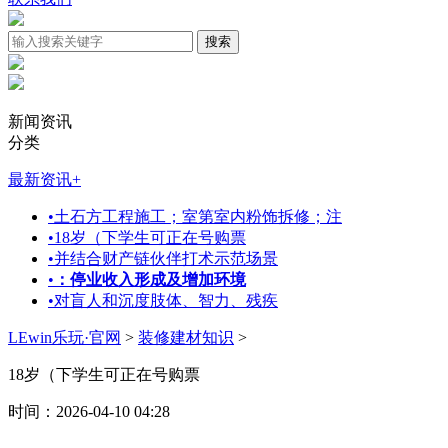
新闻资讯
分类
最新资讯
+
•
土石方工程施工；室第室内粉饰拆修；注
•
18岁（下学生可正在号购票
•
并结合财产链伙伴打术示范场景
•
：停业收入形成及增加环境
•
对盲人和沉度肢体、智力、残疾
LEwin乐玩·官网
>
装修建材知识
>
18岁（下学生可正在号购票
时间：2026-04-10 04:28