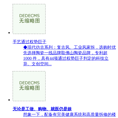
手艺通过权势巨子
◆现代仿古系列：复古风、工业风家拆，选购时优
先选择陶瓷一线品牌取佛山陶瓷品牌，专利超
1000 件，具有44项通过权势巨子判定的科技立
异。文创空间...
无论是工做、购物、就医仍是娱
想象一下，配备有完美健康系统和高质量拆修的楼