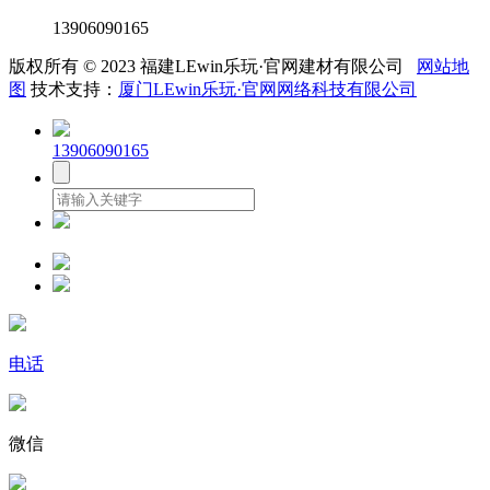
13906090165
版权所有 © 2023 福建LEwin乐玩·官网建材有限公司
网站地
图
技术支持：
厦门LEwin乐玩·官网网络科技有限公司
13906090165
电话
微信