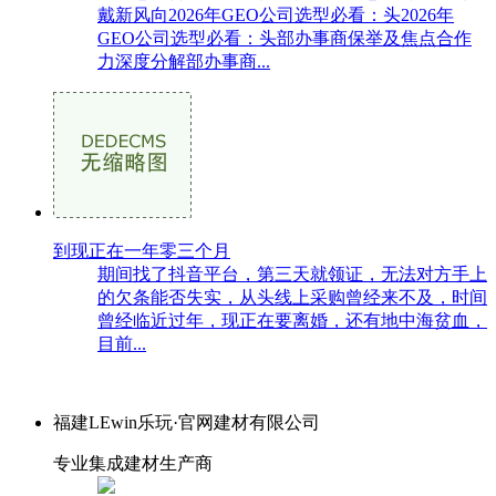
戴新风向2026年GEO公司选型必看：头2026年
GEO公司选型必看：头部办事商保举及焦点合作
力深度分解部办事商...
到现正在一年零三个月
期间找了抖音平台，第三天就领证，无法对方手上
的欠条能否失实，从头线上采购曾经来不及，时间
曾经临近过年，现正在要离婚，还有地中海贫血，
目前...
福建LEwin乐玩·官网建材有限公司
专业集成建材生产商