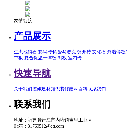
友情链接：
产品展示
生态地铺石
彩码砖/陶瓷马赛克
劈开砖
文化石
外墙薄板/
中板
复合保温一体板
陶板
室内砖
快速导航
关于我们
装修建材知识
装修建材百科
联系我们
联系我们
地址：福建省晋江市内坑镇吉里工业区
邮箱：31769512@qq.com