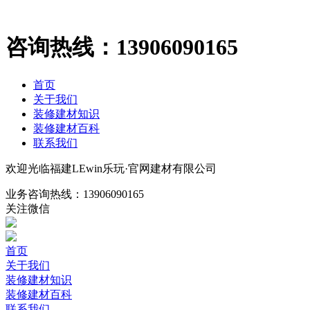
咨询热线：
13906090165
首页
关于我们
装修建材知识
装修建材百科
联系我们
欢迎光临福建LEwin乐玩·官网建材有限公司
业务咨询热线：
13906090165
关注微信
首页
关于我们
装修建材知识
装修建材百科
联系我们