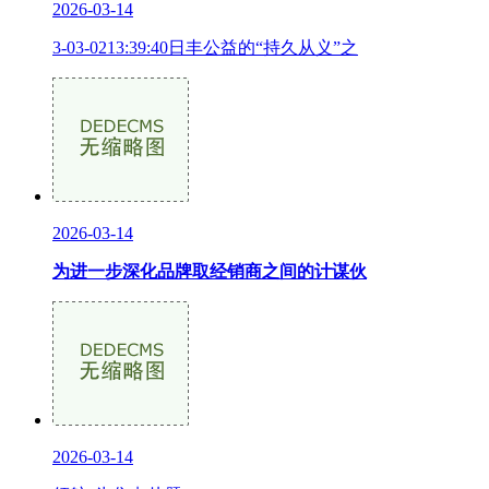
2026-03-14
3-03-0213:39:40日丰公益的“持久从义”之
2026-03-14
为进一步深化品牌取经销商之间的计谋伙
2026-03-14