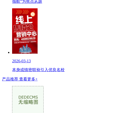
领航”为焦点从题
2026-03-13
本身或慎密联袂引入优良名校
产品推荐
查看更多+