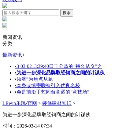
新闻资讯
分类
最新资讯
+
•
3-03-0213:39:40日丰公益的“持久从义”之
•
为进一步深化品牌取经销商之间的计谋伙
•
领航”为焦点从题
•
本身或慎密联袂引入优良名校
•
会是前沿手艺同台竞逐的“竞技场”
LEwin乐玩·官网
>
装修建材知识
>
为进一步深化品牌取经销商之间的计谋伙
时间：2026-03-14 07:34