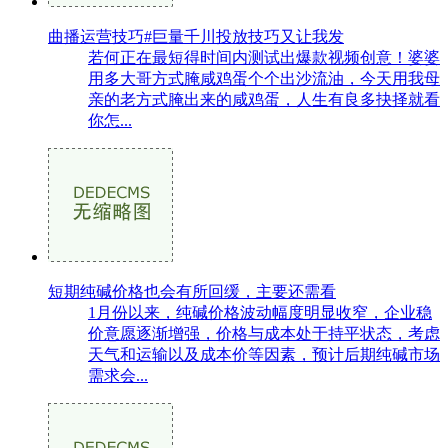
曲播运营技巧#巨量千川投放技巧又让我发
若何正在最短得时间内测试出爆款视频创意！婆婆
用多大哥方式腌咸鸡蛋个个出沙流油，今天用我母
亲的老方式腌出来的咸鸡蛋，人生有良多抉择就看
你怎...
短期纯碱价格也会有所回缓，主要还需看
1月份以来，纯碱价格波动幅度明显收窄，企业稳
价意愿逐渐增强，价格与成本处于持平状态，考虑
天气和运输以及成本价等因素，预计后期纯碱市场
需求会...